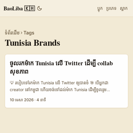
BaoLiba 🇰🇭
ប្លុក
ប្រភេទ
ស្លាក
ទំព័រដើម
Tags
Tunisia Brands
ចូលរកម៉ាក Tunisia លើ Twitter ដើម្បី collab
សុខភាព
💡 របៀបទៅរកម៉ាក Tunisia លើ Twitter ឲ្យបានចំ 🎯 បើអ្នកជា
creator នៅកម្ពុជា ហើយចង់ទៅដល់ម៉ាក Tunisia ដើម្បីចូលរួម
wellness campaign collab សំណួរមិនមែនជា “ត្រូវ DM អ្នកណា”
10 មេសា 2026
·
4 នាទី
ប៉ុណ្ណោះទេ។ សំណួរពិតគឺ តើម៉ាកនោះកំពុងស្វែងរកអ្វី ហើយអ្នកអាចចូលទៅ
ក្នុង conversation របស់គេឲ្យមានតម្លៃបែបណា។ លើ Twitter, ម៉ាកមិន
សូវចូលចិត្តសារ marketing ដែលប្លែកតែស្អាតទេ។ អ្វីដែលគេចង់ឃើញគឺ
signal នៃ relevance៖ អ្នកយល់ niche, អ្នកយល់ audience, ហើយ
អ្នកអាចបង្កើត engagement ដែលមើលទៅធម្មជាតិ។ នេះស្រដៀងនឹងមេ