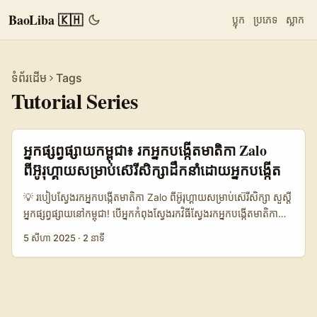
BaoLiba 🇰🇭
ប្លុក
ប្រភេទ
ស្លាក
ទំព័រដើម
Tags
Tutorial Series
អ្នកផ្សព្វផ្សាយកម្ពុជា៖ រកអ្នកបង្កើតមាតិកា Zalo
ពីអ៊ូរុហ្គាយសម្រាប់ស៊េរីសិក្សាដឹកនាំដោយអ្នកបង្កើត
💡 របៀបស្វែងរកអ្នកបង្កើតមាតិកា Zalo ពីអ៊ូរុហ្គាយសម្រាប់ស៊េរីសិក្សា សួស្តី
អ្នកផ្សព្វផ្សាយនៅកម្ពុជា! បើអ្នកកំពុងស្វែងរកវិធីស្វែងរកអ្នកបង្កើតមាតិកា
Zalo ពីអ៊ូរុហ្គាយ ដើម្បីចាប់ផ្តើមស៊េរីសិក្សាដឹកនាំដោយអ្នកបង្កើត (creator-
5 សីហា 2025
·
2 នាទី
led tutorial series) នេះជាព័ត៌មានសម្រាប់អ្នក។ នៅពេលនេះ វេទិកា
Zalo កំពុងកើនឡើងនូវអ្នកប្រើប្រាស់ និងអ្នកបង្កើតមាតិកា អ្នកអាចប្រើវាជា
វេទិកាផ្សព្វផ្សាយដ៏មានប្រសិទ្ធភាពសម្រាប់ទីផ្សារអាស៊ីអាគ្នេយ៍។ តែការ
ស្វែងរកអ្នកបង្កើតមាតិកា Uruguayan ដែលមានជំនាញលើ Zalo មិនមែន
ជារឿងងាយស្រួលទេ ព្រោះសហគមន៍និងការប្រើប្រាស់វេទិកានេះនៅតែមាន