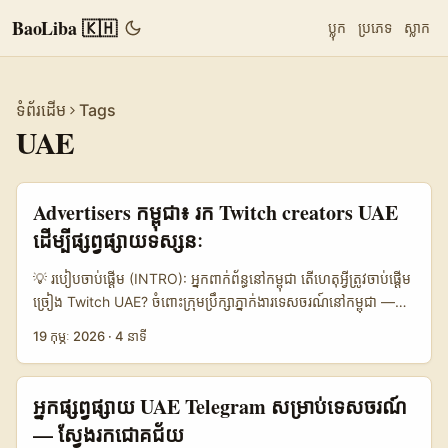
BaoLiba 🇰🇭
ប្លុក
ប្រភេទ
ស្លាក
ទំព័រដើម
Tags
UAE
Advertisers កម្ពុជា៖ រក Twitch creators UAE
ដើម្បីផ្សព្វផ្សាយទស្សនៈ
💡 របៀបចាប់ផ្តើម (INTRO): អ្នកពាក់ព័ន្ធនៅកម្ពុជា តើហេតុអ្វីត្រូវចាប់ផ្តើម
ច្រៀង Twitch UAE? ចំពោះក្រុមប្រឹក្សាភ្នាក់ងារទេសចរណ៍នៅកម្ពុជា —
អ្នកលក់ទំនិញទេសចរ, អ្នកដឹកនាំដែនដី និងបុគ្គលិកពាណិជ្ជកម្ម — Twitch
19 កុម្ភៈ 2026
·
4 នាទី
ហើយតែមិនមែនត្រឹមសម្រាប់ហ្គេមទេ។ នៅ UAE មាន creators ដែលលេង
បន្តផ្ទាល់ពី Burj Khalifa walkthrus, foodie streams, ឬ lifestyle
IRL sessions — អាចជាជម្រើសសមស្របសម្រាប់ប្រើក្នុងការផ្សព្វផ្សាយ
អ្នកផ្សព្វផ្សាយ UAE Telegram សម្រាប់ទេសចរណ៍
ទេសចរណ៍ក្នុងស្រុក រូបភាព និង live interactions សុទ្ធៗ។ យើងនឹងផ្តល់
— ស្វែងរកជោគជ័យ
ផែនការ ឧបករណ៍ ទន្និទាន និងខ្លឹមសារ​ដែលអាចអនុវត្តបានចាប់ពីការ