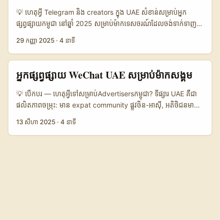
កំណត់ថាអ្នកចង់ target audience មុខមាត់ណា ដល់ការទទួលបាន
💡 ហេតុអ្វី Telegram និង creators ក្នុង UAE សំខាន់សម្រាប់អ្នក
deals និងសុវត្ថិភាពក្នុងការបង់ប្រាក់។ បើចង់បានចម្លើយលឿន៖ អ្នកត្រូវ
ផ្សព្វផ្សាយកម្ពុជា នៅឆ្នាំ 2025 សម្រាប់ម៉ាកទេសចរណ៍ដែលចង់ទាក់ទាញ
ស្វែងពី creators ដែលមាន engagement time ធំ និង community
ភ្ញៀវពីតំបន់មួយដល់មួយ Telegram កំពុងកើនភាពពេញនិយមជា
29 កញ្ញា 2025
·
4 នាទី
loyality—Twitch គឺការ赌ត្រឹមត្រូវសម្រាប់ travel storytelling. 📊
channel ដែលគ្មាន algorithm ចំរូងដូច Instagram ឬ X — ហើយ
ទិដ្ឋភាពទិន្នន័យ (Data Snapshot) 🧩 Metric Local UAE IRL
សម្រាប់ UAE វាជា mix រវាង channels ចូលចិត្តសហគមន៍ និង groups
Streamers Gaming Streamers UAE Regional Travel
គ្រួសារ/អ្នកធ្វើដំណើរ។ របាយការណ៍ Yango Ads បានបញ្ជាក់ថា 48% នៃ
អ្នកផ្សព្វផ្សាយ WeChat UAE សម្រាប់ម៉ាកសង្គម
Creators 👥 Monthly Active 420.000 680.000 250.000 📈
អ្នកធ្វើដំណើរនៅ UAE ត្រូវបានទាក់ទាញដោយការផ្សព្វផ្សាយផ្ទាល់ខ្លួន និង
Avg Watch Time 70 মিনিট 110 মিনিট 60 minutes 💬 Avg
AI-powered targeting — ចំណុចនេះបង្ហាញថាអ្នកផ្សព្វផ្សាយឱកាសល្អ
💡 បើកបរ — ហេតុអ្វីទៅសម្រាប់Advertisersកម្ពុជា? ទីផ្សារ UAE គឺជា
Chat Messages / hr 1.200 3.400 900 💸 Avg Brand Deal
ក្នុងការប្រើ content តាក់តែង និងសម្ពោធតាម Telegram creators
ផលិតភាពចម្រុះ: មាន expat community ផ្លូវចិន-អាស៊ី, អតិថិជនមាន
Rate 10–20% 8–18% 12–25% 🎯 Best Use IRL tours, food
ដើម្បីបម្លែងការចាប់អារម្មណ៍ទៅការកក់។ (យោង៖ Yango Ads) សម្រាប់
ថវិកា និង attention ម៉ាកខ្ពស់។ បើអ្នកជា​ម្ចាស់ម៉ាកក្នុងកម្ពុជា នឹងចង់ប្រើ
walks Esports meets city promos Cross-border travel
13 សីហា 2025
·
4 នាទី
អ្នកផ្សព្វផ្សាយនៅកម្ពុជា យើងមិនចង់ធ្វើការប្រមូលចំណាត់ទុក​ជា“ពេលនេះ
WeChat creators ក្នុង UAE យើងកំពុងនឹកស្ដាប់ពីពេលណាដែល CSR
promos តារាងនេះបង្ហាញភាពខុសគ្នានៃប្រភេទ Twitch creators ក្នុង
ទូទៅ”ទេ — អ្នកត្រូវការយុទ្ធសាស្ត្រជាក់លាក់: រក creators ដែលមាន
(ការទទួលខុសត្រូវសង្គម) មិនមែកត្រឹមការធ្វើ PR ប៉ុណ្ណោះទេ — វាបានក្លាយ
UAE: gaming streams មាន watch time និង chat activity ខ្ពស់
public trust ក្នុង UAE, កំណត់ audience segmentation (Emirati
ជា signal ថាមពលស្មោះត្រង់ និងលក្ខណៈហិរញ្ញវត្ថុចំពោះគ مصرف។ ទន្ទឹម
ប៉ុន្តែ IRL និង regional travel creators ផ្តល់ conversion ថ្លៃច្រើន
vs expat vs tourists), និងបង្កើត creative ដែលផ្គុំភាព
នឹងនេះ RiseAlive (agency មួយនៅ Dubai) ផ្តោតលើការច្នៃប្រឌិត,
សម្រាប់ទេសចរណ៍ដោយសាររូបសកម្មភាពនៃព្រឹត្តិការណ៍ពិត និង
personalization ដូចដែល AI targeting ត្រូវការ។ បណ្ដាញ
authenticity និង data‑driven strategy ដើម្បីធានា result-driven
storytelling។ ក្នុងការជ្រើសរើស សូមតម្រូវតាមគោលដៅ—awareness
Telegram ជា platform ដែលអាចផ្ដល់ message direct, channel
campaigns — គោលការណ៍នេះអាចដោះស្រាយបញ្ហារបស់អ្នក: ប្រសិនបើ
ឬ direct bookings។ ...
posts ស្ទឹម និង bots សម្រាប់ booking links — ប៉ុន្តែចំនុចសំខាន់គឺ
អ្នកចង់ដោះសោលសេចក្តីស្មោះត្រង់ក្នុងកញ្ចប់សង្គម, ការជ្រើសរើស
ចម្រាញ់ creators ត្រឹមត្រូវ និងត្រួតពិនិត្យ performance ខ្លួនមុនចុះ
creators ត្រូវបានធ្វើដោយ insight មិនមែនតែ follower count
យុទ្ធនាការ។ ...
(យោង: RiseAlive)។ ក្នុងអត្ថបទនេះ អ្នកនឹងបានឃើញផែនការសកម្មភាព