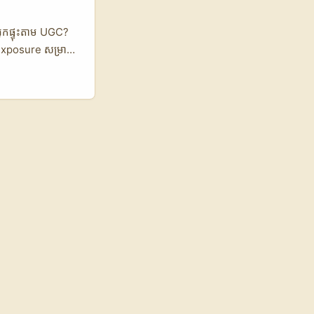
 pool ក៏ឃើញ
f” និង
្នកផ្ទុះតាម UGC?
កាត់ទេ វាជា
exposure សម្រាប់
ាកជាច្រើនកំពុង
ef មាន matching
តៅ ព្រោះវាធ្វើឲ្យ
ិង payment។ ហើយ
ោងក្រោយទទួលបាន
ំ production វែងៗ