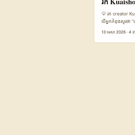
រក Kuaishou
mouth (eWOM) កំពុ
ច្បាស់ថា វិស័យ in
💡 រក creator Kua
“responsible infl
បើអ្នកកំពុងសួរថា
infrastructure ថ្ម
travel gear តាម U
13 មេសា 2026
·
4 ន
បង្វែរពីការស្វែងរ
មាន delivery មាន
lifecycle នៃ cam
មានចំណុចមួយដែលគួ
product និង brief
ទេ—អ្វីដែលត្រូវការ