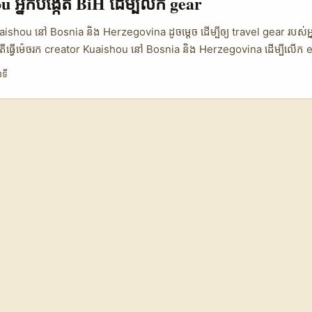
 អ្នកបង្កើត BiH ដើម្បីលក់ gear
ងធ្វើឲ្យមនុស្សទុកចិត្តលើអ្វីដែលអ្នកប្រើប្រាស់ពិតប្រាកដនិយាយ។ ក្នុង news
fluencer marketing កំពុងធំឡើងខ្លាំង ហើយសំឡេងពាក់ព័ន្ធនឹង “social proo
ishou នៅ Bosnia និង Herzegovina ដូចម្តេច ដើម្បីឲ្យ travel gear របស់អ
uence” កាន់តែត្រូវបានយកចិត្តទុកដាក់។ និយាយឲ្យចំ៖ UGC មិនមែនជាម៉ូតឆ្លង
 “តើធ្វើម៉េចរក creator Kuaishou នៅ Bosnia និង Herzegovina ដើម្បីលើក 
ីនៃការលក់បែបស្មោះត្រង់។ ...
GC?” ចម្លើយខ្លីគឺ៖ កុំចូលទៅតាមស្ទាយ random ទៀតហើយ។ ឆ្នាំ 2026 នេះ ម៉
ាទី
ក influencer តាមអារម្មណ៍ ទៅកាន់ model ដែលមានរចនាសម្ព័ន្ធច្បាស់ មាន bri
 payment តែម្តង។ Reference content បង្ហាញថា Creator Flow កំពុងឡើងកម្
paign ស្រួលជាងមុន៖ ចាប់ពី brief, creator matching, ទៅ delivery ន
រចាប់អារម្មណ៍គឺ creator ភាគច្រើនអាចបញ្ជូន content ក្នុងរយៈពេល 72 ម៉
។ សម្រាប់ travel gear នេះស៊ីគ្នាណាស់ ព្រោះ gear review មិនចាំបាច់រង់ចា
គឺភាពពិត និងល្បឿន។ ...