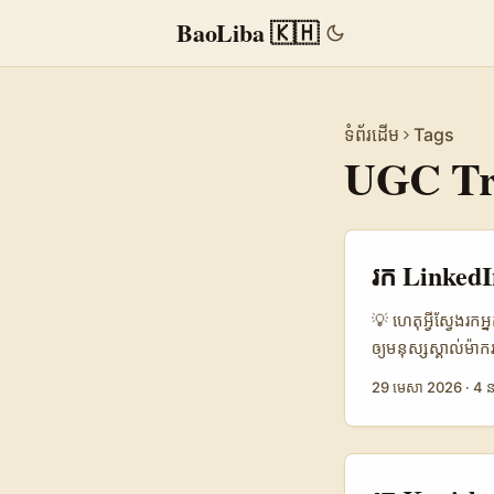
BaoLiba 🇰🇭
ទំព័រដើម
Tags
UGC Tr
រក LinkedI
💡 ហេតុអ្វីស្វែង
ឲ្យមនុស្សស្គាល់ម៉
ច្រើន” ទេ។ វាគួរចា
29 មេសា 2026
·
4 ន
មិនមែនជាទីកន្លែងស
សម្រាប់ម៉ាកឧបករណ៍
ស្អែកៗ”។ តាមការសង
ទិសដៅ និងផលិតផល 