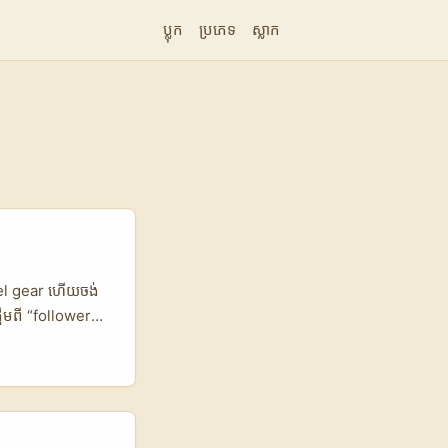
ប្លុក
ប្រភេទ
ស្លាក
avel gear ហើយចង់
តើមពី “follower
ម្មណ៍ ព្រោះវា
ិសោធន៍ និងលទ្ធផល។
ើបាន” ជាង “លក់
ើនការយល់ដឹងអំពី
nic word-of-