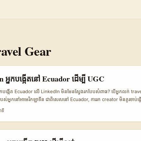
avel Gear
n អ្នកបង្កើតនៅ Ecuador ដើម្បី UGC
រកអ្នកបង្កើត Ecuador លើ LinkedIn មិនមែនស្វែងរកបែបសំពាធ? បើអ្នកលក់ tr
ាករបស់អ្នកនៅអាមេរិកឡាទីន ជាពិសេសនៅ Ecuador, ការរក creator មិនគួរចាប់ផ្
ប់ផ្តើមពី សមត្ថភាពបង្កើត UGC ដែលមើលទៅជាក់ស្តែង។ LinkedIn គឺគួរឲ្យចាប់អារ
ាទី
ម្រាប់ស្ទាយស្អាតៗតែប៉ុណ្ណោះទេ តែជាទីកន្លែងដែលមនុស្សនិយាយពីការងារ ការព
ធ្វើដំណើរ នេះមានន័យថា អ្នកអាចរកអ្នកបង្កើតដែលបញ្ចូលខ្លឹមសារ “មែនទែនប្រ
្កេតលើទីផ្សារ ការលូតលាស់របស់ social media ទៅជាមុខងារចម្បងក្នុងការបង្ក
គឺមិនមែនជារឿងថ្មីទេ។ ខ្លឹមសារ user-generated content និង electro