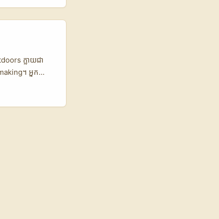
ែក្នុងការស្វែងរក និង
់, និងលក្ខនភាពផ្លូវ
 ការប្រើទិន្នន័យពី
កូរ៉េតខ្លីៗ៖ - ទី
។ ...
utdoors ក្លាយជា
-making។ អ្នក
g cues — ថា
 platforms
s និង UGC (អត្ថ
្តល់, ចំណុច