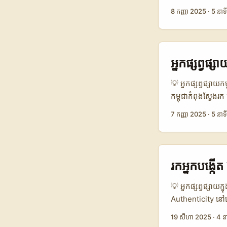
influencers ដើម្
8 កញ្ញា 2025
·
5 នាទី
ចិត្ត authenticit
សាស្ត្រជាក់លាក់:
ចិត្តទុកដាក់ — 
ទទួលសកម្មភាពខ្លា
អ្នកផ្សព្វផ
របៀបចែក content
អារម្មណ៍បានយល់ច្
💡 អ្នកផ្សព្វផ្សាយក
កម្ពុជាកំពុងស្វែ
Dominican Repub
7 កញ្ញា 2025
·
5 នាទី
ភាសា Spanish និង
footage ឬ video
ដែល creators ធ្វ
marketplace សំរា
រកអ្នកបង្កើត
និង process នៃការទ
local voice ឬ rea
💡 អ្នកផ្សព្វផ្សាយ
Authenticity នៅល
ជម្រើសឆ្លាត។ អាល់
19 សីហា 2025
·
4 ន
និងភាគច្រើនទំនិញ