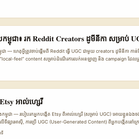
បីបង្ហាញ “hidden local gems” — កន្លែងតូចៗ ទេសភាពក្បែរម្ដង ដើម្បីទាក់
y។ បើចង់ទាក់ទង៖ ការ reach-out តាម Chingari មិនបានជាផ្លូវការ ឬធម្មតានោះទេ 
 personalization, proof-of-performance, និង localized storytellin
campaigns ផ្នែក FMCG និង FMCG-adjacent ដែលមាន prize draws លើ p
ំង (reported interactions លើស 130.000) — នេះជាឧទាហរណ៍ថាប្រសិនបើអ្ន
្សាយកម្ពុជា៖ រក Reddit Creators ដូមីនីកា សម្រាប់ 
 ដែលទាក់ទាញនិងអាចប្រើ mechanics (giveaways, redeemable points
បាស់។ (យោង: ITBizNews ព័ត៌មានលើកលែងដែលរំលេច Cremo និងការពង្រឹងឆាន
ម្ពុជា — ហេតុអ្វីត្រូវចាប់ផ្តើមពី Reddit ធ្វើ UGC ជាមួយ creators ដូមីនីកា កា
ងរក “local-feel” content សម្រាប់ដំណើរការលក់អនឡាញ និង campaign ដែលត្រូ
lic (DR) មានសហគមន៍នៃ creators និងអតិថិជនដែល two-way cultural 
 Caribbean vibe — នេះធ្វើអោយ content ពីទីនោះអាចផ្តល់ authenticity 
 studio ផ្ទាល់។ Reddit ជាចំណុចល្អមួយ ដោយមាន subreddit niche, AMA
ើការបង្ហោះគំនិត និងទំនាក់ទំនងជាមួយ audience បានស៊ីជម្រៅ។ ទោះជាយ៉ាងណ
ប់ influencer outreach ដោយដាច់ខាត — វាត្រូវការការសម្រួល, មេធាវីខាង s
 Etsy អាល់ហ្សេរី
ំនាក់ទំនងផ្ទាល់។ ចំណុចសំខាន់សម្រាប់អ្នកផ្សព្វផ្សាយកម្ពុជាគឺ: តើអ្នកចង់បាន 
ch និង efficiency? យុទ្ធនាការ UGC ល្អជាងតែមួយចំនួននឹងបំបែកការសម្រេចចិត
ក្នុងកម្ពុជា — របៀបរកអ្នកបង្កើត Etsy ពី​អាល់ហ្សេរី (សម្រាប់ UGC) អោយខ្លួនឯងច
ើទីផ្សារអាស៊ី, ការប្រើ UGC (User-Generated Content) ពីអ្នកបង្កើតនៅក្រ
ហ្សេរី (Algeria) មានសហគមន៍អ្នកច្នៃដ៏ច្រើន — ពិសេសចំណែកឥឡូវនេះនៃសិប្បក
ាទី
 vintage/second-hand ដែលលក់លើ Etsy បានល្អ។ អ្នកប្រកបដោយភាពច្នៃប្រឌិ