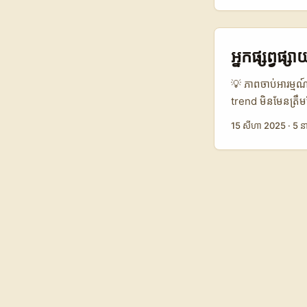
ផ្គង់ខ្លឹមសារសុទ្ធស
ចាប់ដៃគូជាមួយអ្នកប
ច្បាប់ឆ្លងដែន។ នេះជ
អ្នកផ្សព្វផ
Etsy search, ការស្
ផ្សារថ្មី = ភាពទំន
💡 ភាពចាប់អារម្មណ
trend មិនមែនត្រឹ
ផ្សព្វផ្សាយនៅ Sh
15 សីហា 2025
·
5 នា
យុវជន Gen Z នឹងច
ស្រដៀង Xiaohongs
ប្រយោជន៍ដ៏មានឥទ
#ShanghaiOutdoo