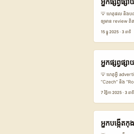
អ្នកផ្សព្វផ្
SoundCloud creat
podcasts) ដែលអា
💡 ហេតុផល និងបញ្ហ
ឲ្យមាន review ពិត
like Myntra បាន
15 ធ្នូ 2025
·
3 នាទី
ខ្ពស់ — វាសំខាន់
content គួរតែ-dr
+ Chingari, អ្នកក
local trends — ន
អ្នកផ្សព្វ
outreach savvy, 
💡 ហេតុអ្វី advert
“Czech” និង “Rop
authenticity ជាង 
7 វិច្ឆិកា 2025
·
3 នាទី
នៅលុងដ៍) បង្ហាញយ
ដิจីថល + vetting
targeting Czech 
ការយុទ្ធសាស្ត្រ m
អ្នក​បង្កើត​
អនុវត្តបានសរុប — ព