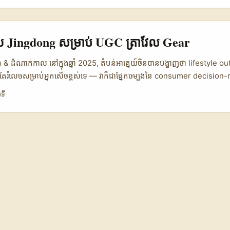
ឹងៗ និងជួយធ្វើឲ្យគម្រោង UGC របស់អ្នកមានភាពខុសប្លែក ពីក្រុមគយក្រុមប្រឹក្សា។ ត
ង្កើតអាល់ហ្សេរី គឺមានបញ្ហាជាក់លាក់ — ភាសា (អារ៉ាបី និងភារាំង), លក្ខខណ្ឌទូទាត
ាឪកាសសម្រាប់អ្នកផ្សព្វផ្សាយកម្ពុជាដែលរៀនចេះប្រើវិធីសាស្ត្រដែលមានប្រសិទ្ធភាព:
្សាយ Jingdong សម្រាប់ UGC ត្រាវែល Gear
គាល់ niche (ដូចជា thrifting ឬ craft), និងការបង្កើត proposal ធ្វើbrand-fit។ 
ើបក្នុង story telling: អាល់ហ្សេរីមាន story local ដែលអាចប្រើក្នុងការលក់នៅអាស៊ី
៍ & ដំណាក់កាល នៅក្នុងឆ្នាំ 2025, តំបន់អាគ្នេយ៍​ចិនបានបង្ហាញថា lifestyle o
មតែរំលេចសម្រាប់អ្នកសើចខ្ពស់ទេ — វាក៏ជាផ្នែកចម្បងនៃ consumer decision
anghai និងតំបន់ Yangtze River Delta កំពុងដឹកនាំ aesthetic និង buyin
ទី
ំណាំសម្រាប់ hybrid looks (yoga pants + hiking jacket) ហើយ digital
hu បានចាប់ផ្តើមជារៀងរហូតជា search-first place សម្រាប់ travel diarie
្ធិពលលើលំដាប់ចំណាយ) — តាមព័ត៌មាននៅក្នុង Reference Content ដែលបានផ
r មានជិត 1.500.000.000 views ។ ...