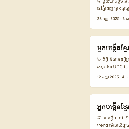
💡 មូលហេតុខ្លឹមសារ៖ 
នៅភ្នំពេញ ឬខេត្ត​
Authentic ទៅលើ D
28 កញ្ញា 2025
·
3 នា
អាណាហ្សេរក្នុងបែ
អ្នកបង្កើតជាគោលដៅក
ម៉ាកហុងក្រីស្ដាន,
និងចេញពីការពណ៌នា​
អ្នកបង្កើតខ្
Platform compar
👥 Monthly Acti
💡 ពីអ្វី និងហេតុអ្
1.8x 🛠️ Brand 
រកមុខងារ UGC (Us
marketplace) Go
ម៉ាកសិង្ហបុរីនឹងឆ
12 កញ្ញា 2025
·
4 នា
(localization + 
Facebook ឬ Instag
និងការ​ផ្ទេរការងា
និងការស្រាវជ្រាវថ
របស់អ្នកប្រើជឿនៅល
នៅបណ្ដាសហគមន៍អន្
“Singapore DMC 
អ្នកបង្កើតខ
S$10,000 ជាច្រើន
ជាសញ្ញា​ថា​ ម៉ាក​ទ
💡 ហេតុអ្វីបានជា 
អាចប្រើ this mo
trend មើលឃើញបានថ