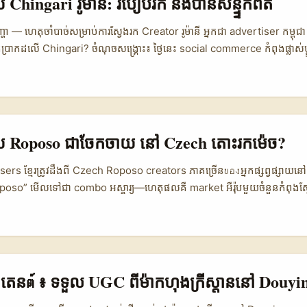
សាយ Chingari រូម៉ានី: របៀបរក និងបានសន្ទ្ទឹកពិត
ors អាចផ្ដល់សំឡេងថ្មីៗសម្រាប់លទ្ធផល creative (ad hooks, audio log
ច repurpose ទៅ TikTok និង Reels បានលឿន។ ...
ា — ហេតុចាំបាច់សម្រាប់ការស្វែងរក Creator រូម៉ានី អ្នកជា advertiser កម្ពុជ
ប្រាកដលើ Chingari? ចំណុចសង្គ្រោះ៖ ថ្ងៃនេះ social commerce កំពុងផ្លាស់
សាងសង្វាក់ creator ecosystem ដល់ល្បឿនធំ ដោយមានម៉្លោង UGC ភាគល្អ 
ចំពោះយើងពេលស្វែងរក creators ចែករំលែក review ដែលមាន authentic មាន
iven by creators, not scripts។ (យោង: Myntra reference content) នៅ 
ំពុងស្វែងរក និយាយស្ទាត់ភាសារូម៉ានី ឬ អង់គ្លេស, ស្ទូឌីយោនៅនិយម, និង talen
េះមិនមែនស្មើនឹងធ្វើដោយ copy‑paste តែ campaign តែមួយទេ។ កិច្ចការនេះ
ផ្សាយ Roposo ជាចែកចាយ នៅ Czech តោះរកម៉េច?
និង incentive structure ដែលផ្គូផ្គងទៅនឹង local creator economy។ ...
isers ខ្មែរត្រូវដឹងពី Czech Roposo creators ភាគច្រើនของអ្នកផ្សព្វផ្សាយនៅកម្
oso” មើលទៅជា combo អស្ចារ្យ—ហេតុផលគឺ market អឺរ៉ុបមួយចំនួនកំពុងស្
follower counts។ ទៅក្នុងឆ្នាំ 2025 ការលេចចេញនៃ agency ម៉ូដថ្មីដូចជា U
ើងថា UGC បាន professionalize: មិនត្រឹមតែ influencer metrics ទេ ប៉ុន្ត
 creators ដើម្បីធានា ROI។ សម្រាប់ brand ខ្មែរមានបំណងចាប់ផ្តើម UGC 
audience ការរក និង verify creators លើ Roposo (ឬ platform short-fo
ix រវាង local research, tech tools, និង agency partnerships។ អត្ថបទន
កុងតេនต์ ៖ ទទួល UGC ពី​ម៉ាក​ហុងក្រីស្ដាន​នៅ Douyi
ីប្រភពរកលម្អិត, criteria ជ្រើសរើស, ការគ្រប់គ្រងសិទ្ធិ, ដល់ការវាស់បង្្កាន់ 