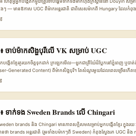
ហេតុអ្វីអ្នកបង្កើតកម្ពុជា​ត្រូវចាប់ផ្តើម​ទាក់ទងម៉ាក​ហុងក្រីស្ដាននៅ Douyin សម្រាប
ផ្សេងៗ — មានឱកាស UGC ពីម៉ាក​អន្តរជាតិ ជាពិសេស​ម៉ាកពី Hun​gary ដែលកំពុង
ouyin។ បច្ចុប្បន្នភាពវិស័យបង្ហាញថា UGC ទាក់ទាញទំនុកចិត្ត និង engage
ទី
បចាស់ — ដែលជាការប្រកាសដោយ UGC Era នៅលើ ugcera.com ថាក្រុមហ៊ុននេះច
្នុងខែ​កញ្ញា 2025។ ដូច្នេះបញ្ហាធំសម្រាប់អ្នកគឺ៖ តើធ្វើដូចម្តេចដើម្បីពង្រឹង pr
 និងទទួល assignment ឬ contract UGC ដែលមានលក្ខណៈវិជ្ជាជីវៈ? អត្ថបទនេះផ្
ព័ត៌មានជាក់ស្តែង, ហេតុផលឆាប់រហ័ស និងច្បាប់ចេញមកពីទិដ្ឋភាពទីផ្សារ។ 📊 
មែរ៖ ចាប់ម៉ាកសិង្ហបុរីលើ VK សម្រាប់ UGC
aison 📈 🧩 Metric Douyin (China) លទ្ធភាព UGC TikTok (Global) 
ve 800.000.000 1.200.000.000 1.000.000.000 📈 UGC Trust Multip
វីអ្នកបង្កើតខ្មែរ​គួរយកចិត្តទុកដាក់ ក្រឡេកមើល—អ្នកជាគ្រីយ៉ែដ៏ប្លែកនៅភ្នំពេញ ឬបាត
Tools for Creators Advanced (brand pages, DM, ads) Advanced (c
er-Generated Content) ពីម៉ាក​សិង្ហបុរី។ តែសំណួរមួយដែលពេលច្រើនកើតឡើង
od (Creator Shops less) 🌍 Best for reaching Hungary brands 
្លើយនៅលើ vkontakte?” ចម្លើយខ្ញុំសាមញ្ញ—ម៉ាកសព្វថ្ងៃពង្រីកជួបប្រទះបណ្តាញដ
ទី
ad tools) Medium Low តារាងនេះបង្ហាញថា Douyin មានឧបករណ៍ពិសេសសម្រាប
ram ប៉ុណ្ណោះ។ ការធ្វើអោយម៉ាកចាប់អារម្មណ៍ចាំបាច់ត្រូវការយុទ្ធសាស្ត្រប្រ
រជាមួយម៉ាក (ប៉ុន្តែអាចមានពេលវេលាតំណភ្ជាប់ និងភាពចុងក្រោយផ្នែកភាសា)។ UGC
ែមទៀត។ ទស្សនៈថ្មីៗក៏បង្ហាញថា Singapore Tourism Board (STB) ក៏ចាប់ផ្តើ
ើខ្លឹមសារត្រូវចិត្ត និង 2.4x ជាងខ្លឹមសារបានហើយ (យោងពី UGC Era)។ ...
ដរជាតិ — ជាឧទាហរណ៍ STB បានអញ្ជើញ influencer ពីឥណ្ឌាក្នុងយុទ្ធនាការ ន
Trade Partner Fam Support Scheme” ចាប់ពី 1 សីហា 2025 ដើម្បីផ្ដល
្មែរ៖ ទាក់ទង Sweden Brands លើ Chingari
ដល់ DMCs ដើម្បីរៀបចំ fam trips (យោង: Singapore Tourism Board ព័ត
េសចរណ៍សិង្ហបុរីចូលចិត្តធ្វើការជាមួយ influencer ហើយមានថវិកាសម្រាប់ធ្វើការពិសោ
Sweden brands និង Chingari មានភាពសក្ដិសមសម្រាប់អ្នកបង្កើតខ្មែរ ក្នុងរយៈព
mentum ជារបៀប pitch UGC។ ...
ា brands អន្តរជាតិ (រួមទាំងបម៉ាកៗពី Sweden) កំពុងស្វែងរក UGC និង 