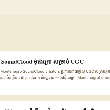
 SoundCloud ម៉ុងេក្រោ សម្រាប់ UGC
នជា Montenegro SoundCloud creators គួរក្លាយជាជម្រើស UGC សម្រាប់អ្នកផ
loud មិនត្រឹមតែជា platform សំឡេងទេ — នៅម៉ុងេក្រោ (Montenegro) មា
sters, និង singers តូចៗដែលស៊ីជាមួយបាបនៃ authenticity។ ក្នុងរបាយកា
ី
 Media Marketing 2026 មានចំណុចថា 82% នៃម៉ាស៊ីន marketer ទទួលយ
ហាញថាពេលនេះ UGC គឺជាសម្ភារៈមូលដ្ឋានសម្រាប់ growth ហើយ Montenegro
។ ដល់ពេលនេះ trend ដែល Kolsquare និង InBeat Agency និយាយ — face
-driven content នៅតែមានតម្លៃ។ សម្រាប់អ្នកនៅកម្ពុជា ការជ្រើស Monten