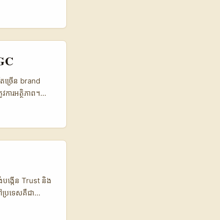
ទាញអតិថិជនដែលចូល
— វាត្រូវការវិធី
g។ យ៉ាងដែលគួរយក
ackaging បាន
កបង្កើតស្គាល់
UGC
) brand អាចចាប់
ែលអន្ដរជាតិ) ...
ន់តែច្រើន brand
វការអត្ថិភាព។
affinity ជាមួយ
ដែលផ្ទុយពី stock
s, និង threads
ា Reddit មិនមែន
ocial listening,
authenticity និង
្តនេះ។ ...
ង់បង្កើន Trust និង
ៅប្រទេសគឺជា
ម្មដៃ, រចនាបទដើម
តទាំងនេះអាចផ្គត់