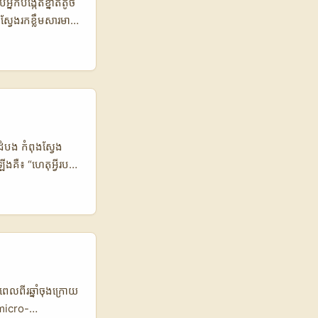
់អ្នកបង្កើតខ្នាតតូច​
ស្វែងរកខ្លឹមសារមាន
ment ច្រើនជាង
ង់ជួយម៉ាកភ្ជាប់
esence, ទាក់ទង
ដល់ផែនការ ថ្មីៗ
Snapshot:
Instagram Reels
lier 2.4x 2.0x
់ដំបង កំពុងស្វែង
reator
គឺ៖ “ហេតុអ្វីរបស់
High
ែលមិនមែនតែ
់ការផ្សព្វផ្សាយ
កបដោយភាពឆាប់រហ័ស
 បានបង្ហាញថាភាគល្អ
មធ្វើដំណើរទាក់ទង
ិងនឹងចាប់ផ្តើម
់ថវិកា S$1,000–
៌មានយោង)។ វាត្រូវ
ធន៍ថ្មីៗ — អ្នក​
េលពីរឆ្នាំចុងក្រោយ
micro-