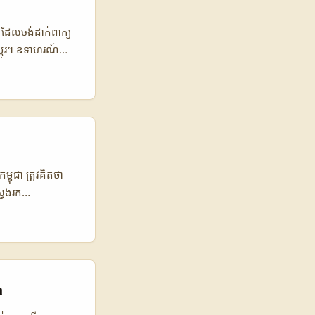
os, short
ា ដែលចង់ដាក់ពាក្យ
ប្ដូរ។ ឧទាហរណ៍
និង conversion
ន័យថា ការតំឡើង
context រូម៉ានី
t ដែលដឹងកុននៃ
ទាមទារ research,
ពុជា ត្រូវគិតថា
វែងរក
GC Era (មូលដ្ឋាន
ែអនុវត្ត workflow
campaign
rm ជាទូទៅ) ត្រូវ
េះនឹងផ្តល់បំណែក
n
performance ។ ...