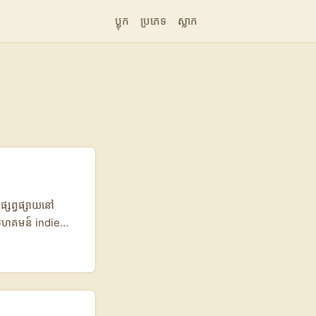
ប្លុក
ប្រភេទ
ស្លាក
្សព្វផ្សាយនៅ
នសហគមន៍ indie
រណ៍ Emplifi’s
ក UGC ជារឿង
 ជាTalent pool
less UGC, split-
egro