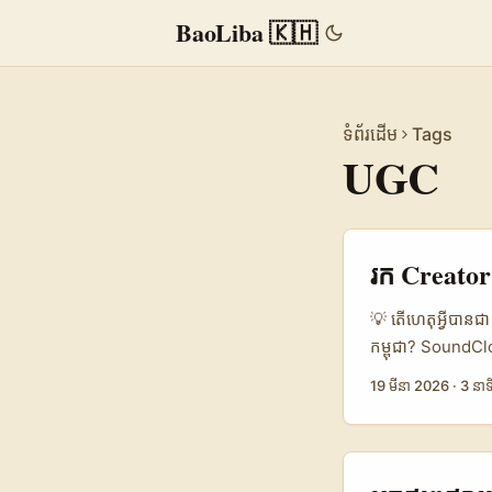
BaoLiba 🇰🇭
ទំព័រដើម
Tags
UGC
រក Creator
💡 តើហេតុ​អ្វីបា
កម្ពុជា? SoundC
producers, podca
19 មីនា 2026
·
3 នាទ
State of Social
សំខាន់ — នេះបង្
ដែលមិនត្រូវរំលង
screen និង audio