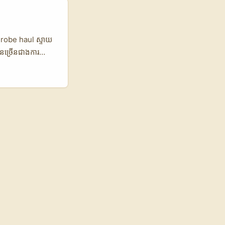
ូលចិត្ត។ ខ្ញុំ
ន្នន័យ Snapshot —
ic LinkedIn
កសម្រេចចិត្ត 📈
ardrobe haul ស្ទាយ
សន្យា ចាប់ពី1–
ន​ច្រើនជាងការ
xamples RFP / 계
bili Inc.) — ហើយ
យតិច និងបាន
ontent។ តែចំណុច
្យម ប៉ុន្តែត្រូវ
ាញនេះ — នេះ
ង្កើត pitch ដែល
លសមនឹងបណ្តាញអ្នក