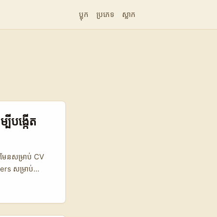
ប្លុក
ប្រភេទ
ស្លាក
បីបង្កើត
ិនមែនសម្រាប់ CV
ers សម្រាប់
ំខាន់សម្រាប់ការ
ិងភាពស្រាវជ្រាវលើ
 profile setup,