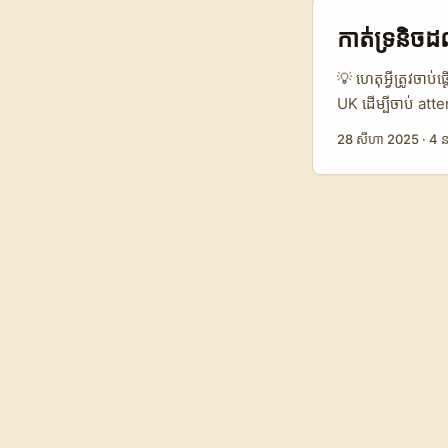
research, outrea
ចូលចិត្តសុខក្ដីៗ
កាត់ទ្រនិច​
ការ​ប្រៀបធៀប​ជម្
Direct Email Pit
💡 ហេតុអ្វីត្រូវចា
Response Rate 12%
UK ដើម្បីចាប់ att
3សប្ដាហ៍ 2–6សប្ដ
សរសេរ email តែមួយ
28 សីហា 2025
·
4 ន
약 តារាងបង្ហាញថា
កន្លែងនេះពេញទៅដោ
លទ្ធផលរហ័ស។ Agency
សំខាន់៖ ម៉ាក UK មិ
មាន subject និង v
ជាវירט្យូសម្រាប់អ្នកដើម្បីជាអ្នកដឹកនាំជំហាន។ អត្ថបត្យៈនេះ មានគោលបំណងផ្តល់ផែនការ step-by-step (ប្រើជា
ជំហានអនុវត្តបាន) ដ
មានទំនុកចិត្ត និង
និង resource របស់