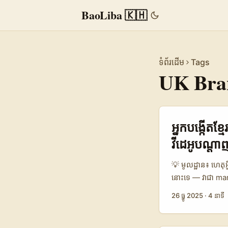
BaoLiba 🇰🇭
ទំព័រដើម
Tags
UK Bra
អ្នកបង្កើតខ
វីដេអូបណ្តា
💡 មូលដ្ឋាន៖ ហេតុអ
នោះទេ — វាជា mar
កំណើនកាន់តែច្រើន
26 ធ្នូ 2025
·
4 នាទី
ជ្រើសរើស vendor)។
សភាគីមួយចំនួនសំខាន