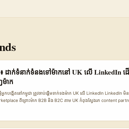
nds
្មែរ៖ ដាក់ទំនាក់ទំនងទៅម៉ាកនៅ UK លើ LinkedIn ដើម្
ញម៉ាក
្វីអ្នកបង្កើតនៅកម្ពុជា ត្រូវចាប់ផ្តើមទាក់ទងម៉ាក UK លើ LinkedIn LinkedIn ម
ketplace ពីព្រោះម៉ាក B2B និង B2C តាម UK កំពុងស្វែងរក content partn
 (LinkedIn study + industry playbooks បង្ហាញថា brand trust ជាគន្លងស
 សម្រាប់អ្នកចង់បង្កើត branded tutorials — ទំនុកចិត្ត, proof-of-work ន
់។ ក្នុងអត្ថបទនេះខ្ញុំនឹងបង្ហាញ tactic ដែលអាច​អនុវត្តបានពីថ្ងៃនេះ — ចាប់ពី