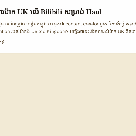
ch scripts, ទៅ partnerships model និង delivery formats ដែលម៉ាក UK ច
និយាយបែបមិត្តភាព—យកប្រាក់ចំណេញ និងយកទំនុកចិត្តជាលេខមួយ។ 📊 តារាងទិ
ដល់ម៉ាក UK លើ Bilibili សម្រាប់ Haul
រើសការ outreach (LinkedIn មុខងារ vs Email vs Agency pitch) 🧩 Metr
ch Agency Intro 👥 Reach ពេលវេលារំដោះឆាប់ ការឆ្លើយតបស្រាល ចូលដល់អ្ន
ប់ផ្តើម (ហើយត្រូវចាប់ផ្តើមឥឡូវនេះ) អ្នកជា content creator ពូកែ និងចង់ធ្វើ w
 8% 20% 💰 កំរៃចាប់ផ្តើម ទាប ទាប-មធ្យម ខ្ពស់ ⏱️ ល្បឿនក្នុងការទទួលកិច្ច
ention របស់ម៉ាកពី United Kingdom? អញ្ចឹងបាទ៖ វិធីចូលដល់ម៉ាក UK ពិត​មា
ាហ៍ 3–8សប្ដាហ៍ 🔒 តម្រូវការ​គុណភាព Proofs & case studies Brief + e
។ Bilibili គឺក្រុមហ៊ុនវីដេអូសហគមន៍ធំនិងចំណូលចិត្តរបស់យុវជន (see: Bili
ាទី
 LinkedIn Direct ជាជម្រើសល្អសម្រាប់ទៅរក decision-makers ដោយចំណា
យ audience ចាប់អារម្មណ៍ស្តីពីម៉ូដ, streetwear, និង unboxing/haul c
 Intro ផ្តល់កម្ចីចូលដល់ C-suite ប៉ុន្តែថ្លៃ និងយឺត។ Email pitch ជាជម្រើសមធ
នទាន់ស្គាល់បច្ចេកទេសនៃ Bilibili ទាំងស្រុង រឺមិនទាន់មានបុគ្គលិកនៅក្នុងបណ្ត
alue prop ជាក់ច្បាស់។ ...
ើម្បី: - ទទួលជំនួយពីម៉ាក UK ដើម្បីផ្តល់សម្រាំង haul videos លើ Bilibili - ប
ជាក់លាក់ - ជ្រើសរើសវិធីសាស្រ្ត outreach (direct, agent, campaign) ដែ
អ្នក ...