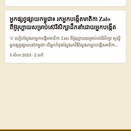
ត្រួតពិនិត្យ credibility និង risk (ហើយរៀបរាប់ពី 67% ដែលឲ្យយើងប្រុង
សម្រាប់អ្នក។ បញ្ហាធម្មតា៖ ម៉ាកនៅ Latin America (ដូចជា Uruguay)
ប្រយ័ត្ន)។ - ការរចនាផលិតផល/offer សម្រាប់ អង់ដូលីវ (Uruguay
មិនតែងមាន presence បង្ហាញផ្ទាល់នៅក្នុងទ្វីបយើងទេ ហើយលើ Hulu ក៏
audiences) និង ការលើកលែងក្រុមប្រឹក្សា local. ...
ជាគណនីស្ទ្រីមដែលផ្តោតលើអាណាចក្រអាមេរិក។ ដូច្នេះ challenge គឺធ្វើ
អ្នកផ្សព្វផ្សាយកម្ពុជា៖ រកអ្នកបង្កើតមាតិកា Zalo
អោយម៉ាកទំនុកចិត្តអ្នកបង្កើតខ្នាតតូចពីប្រទេសខាងក្រៅ — តើគួរចាប់ផ្តើម
ពីអ៊ូរុហ្គាយសម្រាប់ស៊េរីសិក្សាដឹកនាំដោយអ្នកបង្កើត
ពីណា? តើធ្វើ outreach យ៉ាងដូចម្តេច? តម្លៃ និងការរំពឹងទុកយ៉ាងដូច
ម្តេច? វេលាផ្សាយសាកល្បង៖ ចាប់ពីការវិភាក្សាជាមួយអ្នកធ្វើការ PR
💡 របៀបស្វែងរកអ្នកបង្កើតមាតិកា Zalo ពីអ៊ូរុហ្គាយសម្រាប់ស៊េរីសិក្សា សួស្តី
ទាំងអនឡាញ, ទស្សនាធ្វើតេស្តលើ trending categories (ex:
អ្នកផ្សព្វផ្សាយនៅកម្ពុជា! បើអ្នកកំពុងស្វែងរកវិធីស្វែងរកអ្នកបង្កើតមាតិកា
trading cards, tech gadgets), និងរបាយការណ៍ទីផ្សារ, យើងបានរក
Zalo ពីអ៊ូរុហ្គាយ ដើម្បីចាប់ផ្តើមស៊េរីសិក្សាដឹកនាំដោយអ្នកបង្កើត (creator-
5 សីហា 2025
·
2 នាទី
ឃើញពី pattern មួយ: ទោះ Hulu គឺជាគំរូ OTT ដែលកំពុងពង្រីក តែ
led tutorial series) នេះជាព័ត៌មានសម្រាប់អ្នក។ នៅពេលនេះ វេទិកា
ពេល outreach ត្រូវលាយ mix រវាង ad intelligence (យល់ពី ads),
Zalo កំពុងកើនឡើងនូវអ្នកប្រើប្រាស់ និងអ្នកបង្កើតមាតិកា អ្នកអាចប្រើវាជា
direct outreach (LinkedIn/email), និង influencer
វេទិកាផ្សព្វផ្សាយដ៏មានប្រសិទ្ធភាពសម្រាប់ទីផ្សារអាស៊ីអាគ្នេយ៍។ តែការ
marketplaces (platforms like BaoLiba)។ តើធ្វើដូចម្តេច? អត្ថបទ
ស្វែងរកអ្នកបង្កើតមាតិកា Uruguayan ដែលមានជំនាញលើ Zalo មិនមែន
នេះនឹងបង្ហាញ process ជាជំហ៊ាន, tool practical, និង script
ជារឿងងាយស្រួលទេ ព្រោះសហគមន៍និងការប្រើប្រាស់វេទិកានេះនៅតែមាន
outreach ងាយៗ — រួមទាំងសំណួរញឹកញាប់ដែលអ្នកនៅកម្ពុជាគួរតែសួរ។
ការពេញនិយមខ្លាំងនៅក្នុងតំបន់វៀតណាម និងជុំវិញ។ ការបញ្ចូលអ្នកបង្កើត
...
មាតិកាផ្ទាល់ពីអ៊ូរុហ្គាយ សម្រាប់បើកបង្ហាញស៊េរីសិក្សាដែលដឹកនាំដោយពួកគេ
អាចជួយបង្កើតមាតិកាថ្មីៗ មានភាពទាក់ទាញ និងផ្តល់ទស្សនៈក្នុងការប្រើ
ប្រាស់ Zalo ទៅកាន់ទីផ្សារកម្ពុជា។ ប៉ុន្តែរបៀបស្វែងរក និងជ្រើសរើសអ្នក
បង្កើតមាតិកាជាផ្លូវការនឹងត្រូវការឧបត្ថម្ភពីបណ្តាញ influencer
marketing ដែលមានបទពិសោធន៍ និងការយល់ដឹងល្អ។ 📊 ការប្រៀបធៀប