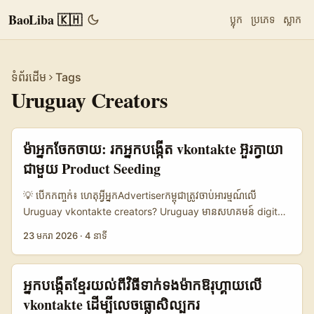
BaoLiba 🇰🇭
ប្លុក
ប្រភេទ
ស្លាក
ទំព័រដើម
Tags
Uruguay Creators
ម៉ាអ្នកចែកចាយ: រកអ្នកបង្កើត vkontakte អ៊ួរក្វាយា
ជាមួយ Product Seeding
💡 បើកកញ្ចក់៖ ហេតុអ្វីអ្នកAdvertiserកម្ពុជា​ត្រូវចាប់អារម្មណ៍លើ
Uruguay vkontakte creators? Uruguay មានសហគមន៍ digital
ដែលកំពុងតែជម្លោះទៅកាន់សេវាកម្សាន្ត និង social commerce—ការ
23 មករា 2026
·
4 នាទី
ស្វែងរក creators លើ vkontakte (VK) ដើម្បីធ្វើ product seeding
អាចជាប្រភពសម្រាប់ growth ទុនស្តុកគ្មានហានិភ័យ។ ពេល
advertisers ខាងកម្ពុជា ចង់ពង្រីកទំហំអ្នកទិញនៅអាមេរិកឡាតាំង ឬ
អ្នកបង្កើតខ្មែរយល់ពីវិធីទាក់ទងម៉ាកឱរុហ្គាយលើ
សហភាពភាគអេស្ប៉ាញណិយ័,node ដែល​មានការទំនាក់ទំនងញឹកញាប់
vkontakte ដើម្បីលេចធ្លោសិល្បករ
ជាមួយ culture‑driven content, ការយល់ដឹងពី ecosystem និង