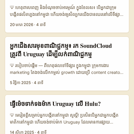
tactically executing seed campaigns មានសារៈសំខាន់។ គន្លឹះ
💡 ហេតុពាសពេញ និងចំណុចចាប់អារម្មណ៍ ក្នុងខែលស៖ បើអ្នកជា​ក្រុម
ល្បីពី Eduardo Núñez (Influencer Marketing Director)
បង្កើត​ផលិតភ្លេងនៅកម្ពុជា ហើយចង់ឲ្យសិល្បករ​យើងបានឈរ​នៅលើទីផ្សារ
បង្ហាញថា កម្មវិធីជួយ creators (TikTok Creator Program
អន្តរជាតិ — ប៉ុន្តែនึกថា Uruguay ឬម៉ាក Uruguay គឺឆ្ងាយ និងមិនទាន់
20 មករា 2026
·
4 នាទី
LATAM) ផ្ដល់ការ access ទៅក្រុម regional និងអប់រំបែបអេក្រង់—
ចាប់អារម្មណ៍លើ VKontakte? ថ្ងៃនេះគឺពេលល្អដើម្បីដោះស្រាយចំៗ។
ចំណុចដែល advertisers ត្រូវចាប់យកៈ connect កាន់តែជិតនឹង
vkontakte (VK) នៅតែមួយក្នុងវិស័យសង្គមរបស់​ប្រទេសដែលនិយមនៅ
platform teams ដើម្បីទទួលបានចំណេះដឹង ស្គាល់ trends និង
ប៉ុណ្ណោះនៅបណ្តាប្រទេសបូទង់ដែរ — ប៉ុន្តាត្រូវយល់ពីភាសា, វប្បធម៌ម៉ាក់,
អ្នក​ជើងសារ​មុខ​ពាណិជ្ជកម្ម៖ រក SoundCloud
optimize UGC funnel ។ មិនត្រឹមតែនេះទេ — ដើមទិន្នន័យពី Myntra
និងទំរង់​សារ។ ហេតុផលដែលអ្នកត្រូវចាប់ផ្លាត: ម៉ាក Uruguay ចូលចិត្ត​
ត្រូវពី Uruguay ដើម្បីលក់​ពាណិជ្ជកម្ម
ក្នុង reference បង្ហាញថា shopper‑creator ecosystem ផ្លាស់ប្ដូរ
ឈានមករៀបចំព្រឹត្តិការណ៍តូចៗ, ផលិតផល lifestyle និងការធ្វើកម្មវិធី
discovery និង conversion: video និង creator posts បង្កើនយ៉ាង
ភ្លឺៗ។ ប្រើកញ្ចប់ tactic របស់ nano-influencers ដែលរៀបរាប់ក្នុង
💡 របៀបចាប់ផ្ដើម — ពីហេតុផលទៅទីផ្សារ ក្នុងកម្ពុជា ក្រុមការងារ
ខ្លាំង និង conversion ពី social commerce​ លើស average។ ...
អត្ថបទ “5 Ways Nano-Influencers Can Boost Your Music
marketing តែងចង់លើកកម្ពស់ growth ដោយប្រើ content creators
Release” — joint livestreams, giveaways, in-person
— ប៉ុន្ដែ resource ទិក្សាក្នុងតំបន់គSometimes limited។ Uruguay
5 វិច្ឆិកា 2025
·
4 នាទី
events, product placements — គឺជាទ្រព្យសម្បត្តិបែបផ្ដាច់មុខ
មានសង្គម indie music និង beatmakers ប្លែកៗល្អនៅលើ
សម្រាប់ Pitch ទៅម៉ាក Uruguayan លើ VK។ នៅក្នុងជើងហោះនេះយើង
SoundCloud — តែរបៀបរកនិងដាក់ពន្ធដោយសារតែភាសា, timezone
នឹងជួយអ្នកពី A→Z: រកម៉ាក, តោះសរសេរ DM/Email, bulletproof
និង network មិនសូវច្បាស់។ អត្ថបទនេះផ្គុំនូវផែនការ step-by-step
ធ្វើម៉េចទាក់ទងម៉ាក Uruguay លើ Hulu?
pitch, និងកញ្ចប់សហការ (livestream, giveaways, event,
សម្រាប់ advertisers នៅកម្ពុជា ចង់ស្វែងរក Uruguay SoundCloud
product placement) ដើម្បីធ្វើឲ្យសិល្បករដើមឈ្លោះ ទទួលស្គាល់ពី
creators ដើម្បី boost product-led growth ជាមួយ creator
💡 មេរៀនខ្លីសម្រាប់អ្នកបង្កើតនៅកម្ពុជា សួស្ដី! ប្រសិនបើអ្នកជាអ្នកបង្កើត
Uruguay ហើយនៅលើ vkontakte។ ...
content ដែលមានភាពទាក់ទាញ និង scalable។ យើងនឹងបង្ហាញ៖ -
មាតិកនៅកម្ពុជា ហើយចង់ចាប់ម៉ាក Uruguay ដែលមានការផ្សាយ
កន្លែងហ្វឹកហាត់ស្គាល់ creators និង metrics ដែលពិតប្រាកដ។ - ការ
ពាណិជ្ជកម្មលើ Hulu ដើម្បីធ្វើការ review ឬ unboxing — អត្ថបទនេះ
14 សីហា 2025
·
4 នាទី