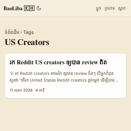
BaoLiba 🇰🇭
ប្លុក
ប្រភេទ
ស្លាក
ទំព័រដើម
Tags
US Creators
រក Reddit US creators ឲ្យបាន review ពិត
💡 រក Reddit creators អាមេរិក ឲ្យបាន review ពិតៗ បើអ្នកកំពុង
សួរថា “តើរក United States Reddit creators ដូចម្តេច ដើម្បីបាន
authentic reviews?” ចម្លើយខ្លីគឺ៖ កុំចាប់ផ្តើមពី follower count ចាប់
11 មេសា 2026
·
4 នាទី
ផ្តើមពី community fit មុន។ Reddit មិនដូច TikTok ឬ Instagram
ទេ។ វាជា platform ដែលដើរលើ subreddit, discussion, និង
comment culture។ មនុស្សនៅទីនេះមិនសូវទិញមតិយោបល់ស្អាតៗទេ —
គេមើលថា អ្នកនិយាយពិតទេ? មានបទពិសោធន៍ទេ? សមនឹង community
ទេ? នេះហើយជាមូលហេតុដែលម៉ាកនៅកម្ពុជា ចង់លក់ទៅ US market
ត្រូវមានល្បិចស្រាលៗ ប៉ុន្តែត្រឹមត្រូវ។ តាម trend ក្នុង creator