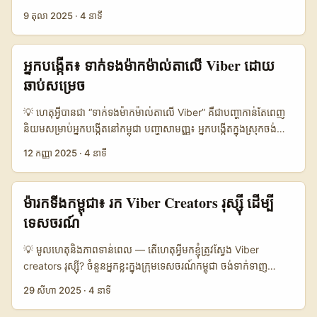
/ public account / email fallback), ហើយបញ្ចូន proposal ដែល
choreographers ដែល​ចូលចិត្ត dance culture — salsa,
9 តុលា 2025
·
4 នាទី
ច្បាស់ទស្សនៈ។ ខ្ញុំស្រលាញ់ឲ្យអ្នកប្រើកែវចិត្ត street-smart: បង្ហាញ
reggaetón, ល្បីៗនៅ TikTok និង Instagram។ បញ្ហាអ្នកខ្មែរ​ច្រើន​គឺ៖
sample content ដែលសមនឹង audience Peru, ចែកបង្ហាញ value
ការរក “Viber creators” ជាក់លាក់ (អ្នកដែលប្រើ Viber សម្រាប់
metric (engagement ឬ conversion) និងមាន follow-up plan
community building និង outreach គ្មាននៅលើផ្ទាំងសាកសម) និង
អ្នក​បង្កើត៖ ទាក់ទង​ម៉ាក​ម៉ាល់តា​លើ Viber ដោយ
ច្បាស់។ ...
ការព្រួយពី language & cultural fit។ អត្ថប្រយោជន៍៖ ប្រើ Viber ដើម្បី
ឆាប់សម្រេច
coordinate, distribute exclusive clips, ធ្វើ behind-the-
scenes និង build tighter fan groups ជាមួយ audience Latino
💡 ហេតុអ្វីបានជា “ទាក់ទងម៉ាកម៉ាល់តាលើ Viber” គឺជាបញ្ហាកាន់តែពេញ
និង diaspora។ នៅទីនេះខ្ញុំសង្ខេបផែនការ 6 ជំហៀងដែលអាចអនុវត្តបាន
និយមសម្រាប់អ្នកបង្កើតនៅកម្ពុជា បញ្ហាសាមញ្ញ៖ អ្នកបង្កើតក្នុងស្រុកចង់
— មានពី research ដល់ negotiation និង measurement — ហើយ
ពង្រីកទីផ្សារ — ពិនិត្យវេទិកាសិក្សា ឬបង្ហាញមេរៀនលើអ៊ីនធឺណិត — និង
12 កញ្ញា 2025
·
4 នាទី
ខ្ញុំដាក់ឧទាហរណ៍ពិតៗ និងក្នុងតម្រៀប SEO ដើម្បីឲ្យអ្នកអាចប្រើបាន
ម៉ាកនៅម៉ាល់តាដូចជា EdTech, mini-SaaS ឬក្រុមហ៊ុនថ្មីៗ សម្រាប់
ភ្លាមៗ។ ...
សហការក្នុងការធ្វើ “review”។ តែបញ្ហាគឺ: តើចាប់ផ្តើមពីណា? តើច្បាប់
សុវត្ថិភាពធ្វើដូចម្តេច? តើ Viber ជាមធ្យោបាយល្អដើម្បីទាក់ទងឬទេ? នៅ
ម៉ារកទីងកម្ពុជា៖ រក Viber Creators រុស្ស៊ី ដើម្បី
ក្នុងអត្ថបទនេះ ខ្ញុំនឹងចែករំលែកផែនការ​ច្បាស់ៗ ដែលអ្នកអាចអនុវត្តបាន
ទេសចរណ៍
នៅពេលអ្នកចង់ទាក់ទងម៉ារកក្នុងម៉ាល់តា (Malta) តាម Viber — គ្រប់ពី
ការសម្រួលសារ, វិធីចុះជើងក្នុងក្រុមផ្សព្វផ្សាយ, ដល់ការបង្កើតសេចក្ដីស្នើបែប
💡 មូលហេតុនិងភាពទាន់ពេល — តើហេតុអ្វីមកខ្ញុំត្រូវស្វែង Viber
ផ្លូវការដែលឈ្នះចិត្ត។ ខ្ញុំក៏នឹងចែកបញ្ហាសុវត្ថិភាពសំខាន់ៗ ដែលបានឃើញ
creators រុស្ស៊ី? ចំនួនអ្នកខ្លះក្នុងក្រុមទេសចរណ៍កម្ពុជា ចង់ទាក់ទាញ
ក្នុង reference content (ករណីក្លែងក្លាយដែលមានពត៌មានអំពីការបន្លំ
ទេសចរមកពី Russia — ហើយ Viber នៅតែជា​«ម៉ាស៊ីន» សំខាន់សម្រាប់
29 សីហា 2025
·
4 នាទី
និងសេចក្តីបញ្ជាក់ពីរបៀបធ្វើការលួច) ដើម្បីជួយអ្នករក្សាសុវត្ថិភាពពេលជួបជា
ការពង្រីកទស្សនៈនៅទីនោះ។ បញ្ហាគឺ៖ ការ​ចូល​ដំណើរការ​បណ្ដាញសង្គមពេល
មួយម៉ាកពីបរទេស។ សូមចាំថា Google និង trend នៅឆ្នាំ 2025 កំពុង
នៅក្នុងរុស្ស៊ីមិនលេចធ្លោទាំងអស់ទេ (Instagram និង Facebook ត្រូវ