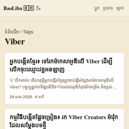
BaoLiba 🇰🇭
ប្លុក
ប្រភេទ
ស្លាក
ទំព័រដើម
Tags
Viber
អ្នកបង្កើតខ្មែរ៖ ទៅរកម៉ាកសាអូឌីលើ Viber ដើម្បី
លើកចុះឈ្មោះវគ្គអនឡាញ
💡 បើកមាត់៖ តើហេតុអ្វីអ្នកបង្កើតខ្មែរត្រូវចាប់ផ្តើមស្វែងរកម៉ាកសាអូឌីលើ
Viber? បច្ចុប្បន្នភាពទីផ្សារឌីជីថල්របស់សាអូឌីកំពុងរីកចម្រើន និងខ្ពស់ —
មានប្រជាជនលើអ៊ីនធឺណិតជិត 36 លាននាក់ និងការចូលប្រើប្រព័ន្ធសង្គម
26 មករា 2026
·
4 នាទី
លើកុមារទាបកើនឡើងដល់ 90%+ នៅក្នុងយុវវ័យ។ Vision 2030 និង
SDAIA បានបង្កើនការទទួលយក AI នៅក្រុមហ៊ុនសាអូឌី — ការសិក្សា
បង្ហាញថា 81% ប្រាក់ការងារប្រកបដោយដំណោះស្រាយឧស្សាហកម្មជាក់
កម្មវិធីបង្កើតផ្លែចម្រៀង​៖ រក Viber Creators ម៉ារ៉ុក
លាក់ ដើម្បីធ្វើ targeting និង content creation ឲ្យច្បាស់លាស់ជាង
ដែលសម្តែងបទថ្មី
មុន។ (ប្រភព: Imarc / សេចក្តីសង្ខេបទីផ្សារ) បើអ្នកជាអ្នកបង្កើត