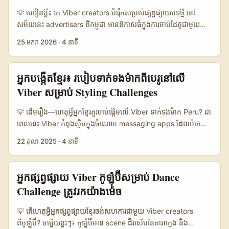
វគ្គអនឡាញនៅកម្ពុជា ហេតុផលដែលអ្នកគួរស្វែងរកម៉ាកសាអូឌីលើ Viber
💡 មេរៀនខ្លី៖ រក Viber creators ម៉ារ៉ុកសម្រាប់ផ្សព្វផ្សាយបទថ្មី នៅ
មានច្រើន៖ - ម៉ាកធំៗនៅសាអូឌីកំពុងផ្លាស់ធនធានទៅក្រៅគេហទំព័រ
សម័យនេះ advertisers ពីកម្ពុជា មានឱកាសធំក្នុងការចាប់ដៃគូជាមួយ
ពាណិជ្ជកម្មធម្មតា ហើយចំណាយលើ social/video/search កាន់តែ
creators រាប់រយនៅជិតជាតិក្នុងតំបន់ MENA និង​អាហ្វ្រិក។ បញ្ហាសំខាន់គឺ
25 មករា 2026
·
4 នាទី
ច្រើន។ - Viber ជាច្រកសម្ងាត់ក្នុងតំបន់ Middle East សម្រាប់ chat,
- តើយើងរក Viber creators នៅម៉ារ៉ុក និងធ្វើ campaign បទថ្មីដោយ
communities និង brand broadcasts — វាទប់ស្តីការជាប្រភេទ
មាន ROI ឬ engagement ខ្ពស់ដូចម្តេច? ចម្លើយខ្ញុំមិនមែនជារំលេចទ្រឹស្តី
owned channel សម្រាប់ B2B outreach និង partnerships។ - ការ
ទូទៅទេ — វាពាក់ព័ន្ធនឹងការយល់ដឹងពី local creator ecosystems,
អ្នកបង្កើតខ្មែរ៖ របៀបទាក់ទងម៉ាកពីបេរូនៅលើ
ប្រើ AI AdTech ដូចជា Sky ឬឧបករណ៍ទាញយក audience
acceleration programs ដែលផ្តល់ training និង funding, និងការ
Viber សម្រាប់ Styling Challenges
segmentation នាំឲ្យ hyper-personalization រហូតដល់ការកើនទំហំ
រួមបញ្ចូល creative briefs ដែល creators ស្រឡាញ់។ អ្នកអាចយក
ដល់ 25% ក្នុង reach និងការចាប់អារម្មណ៍។ (ប្រភព: Industry data
ឧទាហរណ៍ពី Creators Ventures Accelerator និង 1 Billion
💡 ដើមរឿង—ហេតុអ្វីអ្នកខ្មែរ​គួរចាប់ផ្តើមលើ Viber ទាក់ទងម៉ាក Peru? ជា
ក្នុង News Pool និង Reference Content) ...
Followers Summit ដែលធ្វើការឧបត្ថម្ភ startups និង education
ពេលនេះ Viber កំពុងស្ថិតក្នុងចំណោម messaging apps ដែលម៉ាកនៅ
projects ដូចជា Noqta Creative, SHAIKE, និង Societiz —
អាមេរិក لاتាំង (Latin America) និងអាស៊ី ប្រើសម្រាប់ community
22 តុលា 2025
·
4 នាទី
បង្ហាញថា ecosystem នេះកំពុង professionalize និង មាន
building និងការផ្ញើ promotion ព្រោះវាអាចផ្គាប់ជាមួយទស្សនិកជនតំបន់
company-level thinking (យោង: Creators Ventures
បានលឿន។ ប្រសិនបើអ្នកជា creator កម្រិត nano/micro នៅកម្ពុជា ចង់
Accelerator អញ្ជើញដោយ Alia AlHammadi)។ ការយល់ដឹងនេះជួយ
ចូលទៅក្នុង styling challenges ជាមួយម៉ាក Peru ដើម្បីទទួលការគាំទ្រ
អ្នកផ្សព្វផ្សាយ Viber កូឡុំប៊ីសម្រាប់ Dance
កាត់បន្ថយហានិភ័យ និងសង្កេតឃើញ creators ដែលមានកម្លាំងបង្កើត
ទំនិញឬក៏ sponsored collab — អ្នកត្រូវស្គាល់ផ្លូវសកម្មភាពដែលម៉ាក
Challenge ត្រូវរកយ៉ាងម៉េច
venture-scale content។ ...
ប្រើ និងបង្កើត pitch យ៉ាងប្រកបដោយតម្លៃ។ ចម្លើយពិតសម្រាប់សំណួរនេះ
មិនមែនជា checklist សាមញ្ញទេ — វាជាសមាសធាតុបី: រកម៉ាកដែលសម
💡 តើហេតុអ្វី​អ្នកផ្សព្វផ្សាយ​ខ្មែរ​ចង់សហការជាមួយ Viber creators
រម្យ (product-fit), ជ្រើសរើស channel ទាក់ទង (Viber community
ពីកូឡុំប៊ី? ចម្លើយខ្លះៗ៖ កូឡុំប៊ីមាន scene ដ៏រសើបនៃតារាក្មេង និង