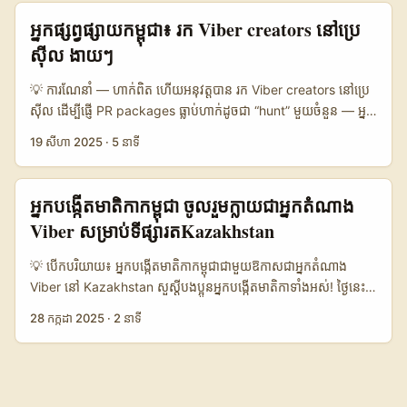
ទាមទារ trust និង authenticity — ដូចដែល Forbes បានប្រាប់អំពី
បានរាំងស្ទះជាច្រើន) ហើយវានាំឲ្យ creators និង traveler audiences
អ្នកផ្សព្វផ្សាយកម្ពុជា៖ រក Viber creators នៅប្រេ
metrics ថ្មីៗ (Forbes, 2025) — ដូច្នេះយុទ្ធសាស្ត្រ outreach អាចមិន
ប្រើអេកូស៊ីស្ទែមក្នុងស្រុក ឬ VPN ដើម្បីនៅក្នុងលំនាំជាប្រចាំ។ នេះគឺជា
ស៊ីល ងាយៗ
បានផ្អែកតែលើ message mass ប៉ុណ្ណោះ។ អ្នកត្រូវផ្គូរផ្គងបច្ចេកទេស,
ឱកាសសម្រាប់អ្នកផ្សព្វផ្សាយទេសចរណ៍ ដែលដំណើរការយ៉ាងឆាប់រហ័ស
local insight, និងសុវត្ថិភាព។ ខាងក្រោមនេះជាផែនការជាក់លាក់។ ...
ហើយយល់ដឹងពីវប្បធម៍ និងចំណង់ចំណូលចិត្តរបស់អ្នកដំណើរ Russian ។
💡 ការណែនាំ — ហាក់ពិត ហើយអនុវត្តបាន រក Viber creators នៅប្រេ
អត្ថបទនេះបង្ហាញ​ពីដំបូន្មានប្រកបដោយអនុវត្ត — មិនមែនត្រឹមតែចុច
ស៊ីល ដើម្បីផ្ញើ PR packages ធ្លាប់ហាក់ដូចជា “hunt” មួយចំនួន — អ្នក
ស្វែងរកទេ — ប៉ុន្តែជាគម្រោងពេញលេញ៖ បង្កើតផែនការ outreach,
កសាងទំនាក់ទំនងពីចម្ងាយ, កសាងចំណាយ ដឹកជញ្ជូន, និងពិនិត្យលទ្ធ
19 សីហា 2025
·
5 នាទី
អនុវត្តសុវត្ថិភាព VPN, ពិចារណារបៀបទូទាត់ និងធ្វើ due diligence
ភាពថា content នឹងទទួលបាន ROI ឬក៏ទេ។ តែសម្រាប់អ្នកផ្សព្វផ្សាយនៅ
ចំពោះ creators ដើម្បីរកក្រុមអ្នកបង្កើត Viber រុស្ស៊ី ដែលអាចប្ដូរអតិថិជន
កម្ពុជា ដែលចង់ពង្រីក market ឬកែលម្អ brand awareness ក្នុងទីផ្សារ
ទៅកាន់សេវាកម្មទេសចរបស់អ្នកបាន ពីពេលនេះដល់ឆ្នាំក្រោយ។ ខ្ញុំ
ភាសាខ្មែរ/ភាសាព្រីទុ/អាឡង់ (ឬសម្រាប់ផលិតផលលក់ដល់ diaspora) —
អ្នកបង្កើតមាតិកាកម្ពុជា ចូលរួមក្លាយជាអ្នកតំណាង
សរសេរពីបទពិសោធន៍ជាក្រុម Marketing មួយ និងការសិក្សាពីលើទិន្នន័យ
Viber អាចជាកន្លែងល្អប្រសើរ ប្រសិនបើអ្នកចេះចេញទឹកចិត្តស្រាប់តែចូលទៅ
Viber សម្រាប់ទីផ្សារតKazakhstan
សាធារណៈ — រួមទាំងកំណត់ចំណាំពីការប្រើប្រាស់ Ostrovok.ru និង
ក្នុង culture និង community local។ អត្ថប្រយោជន៍ខ្លះៗ៖ Viber
Sutochno.ru ដើម្បីចាំបាច់បានBooking នៅក្នុង Russia និងការចុះ
បង្កើតក្រុមជំនុំជម្រះ និងចែករំលែកមាតិការងាយ, មាន user intimacy
💡 បើកបរិយាយ៖ អ្នកបង្កើតមាតិកាកម្ពុជាជាមួយឱកាសជាអ្នកតំណាង
ឈ្មោះនៃភ្ញៀវនៅ Moi Dokumenti (យោងពីសេចក្តីផ្តល់ព័ត៌មានរៀន)។ វា
(ទូរស័ព្ទ,លេខទំនាក់ទំនង), និងនៅពេលខ្លះ creators ថ្នាក់តូច/មធ្យមលេង
Viber នៅ Kazakhstan សួស្តីបងប្អូនអ្នកបង្កើតមាតិកាទាំងអស់! ថ្ងៃនេះខ្ញុំ
នាំឲ្យយើងយល់ថា outreach ត្រូវមាន contact plans មួយចំនួនក្រៅ
សកម្មក្នុង local niches។ ក៏ប៉ុន្តែការស្វែងរក creators នៅលើ Viber
ចង់នាំមកនូវព័ត៌មានល្អដែលកំពុងកើតមាននៅលើបណ្តាញ Viber អន្ដរ
Facebook/Instagram ព្រោះភាពចូលដំណើរការ​ច្រើនឡើងតាម VPN
28 កក្កដា 2025
·
2 នាទី
មិនដូច Instagram ឬ TikTok ដែលមាន marketplaces ផ្លូវការ —
ជាតិ។ Viber កំពុងតែបើកការជ្រើសរើសអ្នកតំណាង (ambassador
និងផ្លូវផ្សេងៗទៀត។ ...
ដូច្នេះអ្នកត្រូវមាន tact និងធ្វើការផ្ដល់តម្លៃច្បាស់ដើម្បីទាក់ទាញពួកគេ។ ...
recruitment) សម្រាប់ទីផ្សារតKazakhstan ហើយនេះជាឱកាសមួយដ៏
អស្ចារ្យសម្រាប់អ្នកបង្កើតមាតិកាកម្ពុជាដែលចង់បង្កើតឥទ្ធិពលសកល និង
ពង្រីកសមត្ថភាពរបស់ខ្លួននៅលើវេទិកាអន្តរជាតិ។ គ្រប់ឆ្នាំនេះ ការបង្កើត