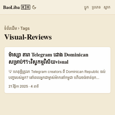
BaoLiba 🇰🇭
ប្លុក
ប្រភេទ
ស្លាក
ទំព័រដើម
Tags
Visual-Reviews
ម៉ាស្សា តារា Telegram ដោង Dominican
សម្រាប់รีวิวវិស្វកម្មវិស័យvisual
💡 ហេតុអ្វីត្រូវរក Telegram creators ពី Dominican Republic ទល់
បញ្ហា​របស់អ្នក? នៅពេលអ្នកជាម្ចាស់ម៉ាកនៅកម្ពុជា ហើយចង់ចាត់ទុក
target ខ្សែទីផ្សារហ្ស៊ូមូវ Dominican Republic (ឬ Latino
21 វិច្ឆិកា 2025
·
4 នាទី
audience) រូបភាព visual reviews លើ Telegram អាចជាចម្លើយល្អ:
Telegram មាន community groups, channels និង creators
ដែលស្គាល់ local taste, គុណភាព visual, និងប្រវត្តិពាណិជ្ជកម្ម crypto
— ឧបមាដូច Blazpay កំពុងប្រើ Telegram ជាគន្លងផ្សព្វផ្សាយ
សាធារណៈ (t.me/blazpay) ហើយសហគមន៍ច្រើនរហូតដល់លាននាក់