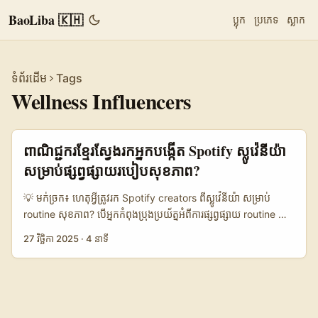
BaoLiba 🇰🇭
ប្លុក
ប្រភេទ
ស្លាក
ទំព័រដើម
Tags
Wellness Influencers
ពាណិជ្ជករ​ខ្មែរ​ស្វែងរក​អ្នក​បង្កើត Spotify ស្លូវ៉េនីយ៉ា
សម្រាប់ផ្សព្វផ្សាយ​របៀប​សុខភាព?
💡 មក់ច្រក៖ ហេតុអ្វីត្រូវរក Spotify creators ពីស្លូវ៉េនីយ៉ា សម្រាប់
routine សុខភាព? បើ​អ្នក​កំពុង​ប្រុងប្រយ័ត្ន​អំពី​ការផ្សព្វផ្សាយ routine សុខ
ភាព (morning stretches, breathing sets, guided
27 វិច្ឆិកា 2025
·
4 នាទី
cooldowns) និងចង់ target audience ইউរ៉ុប—Spotify
creators ស្លូវ៉េនីយ៉ា អាចជាជម្រើសឆ្អែត។ ពួកគេចង្អុលទៅលើ audio-
first content, playlist curation និង local audience trust —
ដែលអាចបង្កើនការចូលចិត្តរបស់អ្នកប្រើបានលឿនជាងការបង្ហោះតែ promo
banner ឬ ad តែមួយ។ មាន two big caveats៖ អ្នកបង្កើត wellness