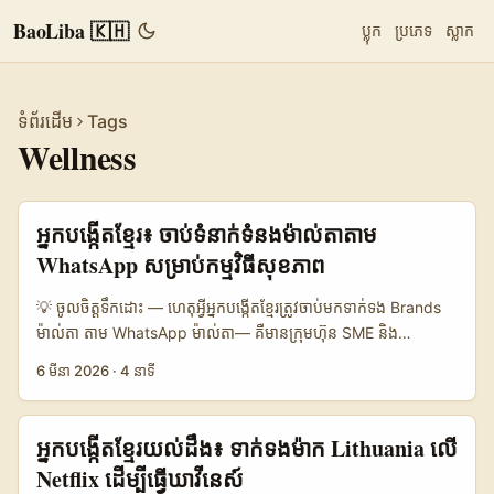
BaoLiba 🇰🇭
ប្លុក
ប្រភេទ
ស្លាក
ទំព័រដើម
Tags
Wellness
អ្នកបង្កើតខ្មែរ៖ ចាប់ទំនាក់ទំនងម៉ាល់តា​តាម
WhatsApp សម្រាប់កម្មវិធីសុខភាព
💡 ចូលចិត្តទឹកដោះ — ហេតុអ្វីអ្នកបង្កើតខ្មែរត្រូវចាប់មកទាក់ទង Brands
ម៉ាល់តា តាម WhatsApp ម៉ាល់តា— គឺមានក្រុមហ៊ុន​ SME និង
boutique wellness brands (spa, aesthetic clinics,
6 មីនា 2026
·
4 នាទី
supplements) កំពុងរំខានក្នុងការស្វែងរក creators ជុំវិញ Europe និង
beyond។ ការសិក្សាករណីថ្មីៗបង្ហាញថា WhatsApp កំពុងដំណើរការ
ជាឈុតមួយសម្រាប់ commerce និង appointment flows —
អ្នកបង្កើតខ្មែរយល់ដឹង៖ ទាក់ទងម៉ាក Lithuania លើ
Maxim’s Group និង MEDILASE គឺជាគំរូដែលប្រើ WhatsApp ទៅ
Netflix ដើម្បីធ្វើ​ឃាវីនេស៍
កាន់ការទិញទំនិញក្នុងផ្លូវ និង automate ការកក់ (យោងពី Reference