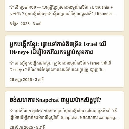
Content)។ សម្រាប់អ្នកបង្កើតនៅកម្ពុជា គោលបំណងគឺច្រើន៖ ទទួលយក
💡 បើកប្រធានបទ — ហេតុអ្វីខ្មែរគួរចាប់អារម្មណ៍លើម៉ាក Lithuania +
brand deals រកប្រាក់ពី abroad, បន្ថែម portfolio ជាមួយ
Netflix? អ្នកបង្កើតខ្មែរៗចង់បង្វិលខ្លួនទៅទីផ្សារអន្ដរជាតិ? Lithuania មាន
campaign wellness និងធ្វើការទំនាក់ទំនងឲ្យមានភាពខ្លី​ ខឺន និង
scene ម៉ាកសុខភាព និងwellness កំពុងធូរស្លៀក — ប៉ុន្តែចូលទៅ
8 វិច្ឆិកា 2025
·
3 នាទី
conversion-focused។ អត្ថបទនេះផ្ដល់ផ្លូវច្បាស់​ពីវិធីរៀបចំ message,
រកគោលដៅ global តាម Content Placements លើ platforms
tactic ទាក់ទង (organic + API path), និង risk management —
ដូចជា Netflix គឺជាចំណុចឈ្នះ។ ឧទាហរណ៍ពី Nyx Professional
ដើម្បីឲ្យអ្នកទទួលបាន reply និង partnership ជាប្រសិទ្ធភាព។ ...
Makeup (L’Oréal) ទាក់ទងជាមួយស៊េរី Mercredi ដើម្បីកសាង
អ្នកបង្កើតខ្មែរ: ឆ្ពោះទៅកាន់តិចទ្រីន Israel លើ
branding និងឈានទៅកាន់ Gen Z បង្ហាញថា ការភ្ជាប់ម៉ាកជាមួយ IP
Disney+ ដើម្បីចែករំលែកទម្លាប់សុខភាព
ល្បីល្បាញអាចផ្ដល់ការពិភាក្សានៅសង្គមបានយ៉ាងខ្លាំង (យោងពីការសម្ភាសន៍
Céline Derian និង Florence Trouche សម្រាប់ Netflix)។ សម្រាប់
💡 ហេតុអ្វីអ្នកបង្កើតនៅកម្ពុជា ត្រូវចាប់អារម្មណ៍លើម៉ាក Israel នៅលើ
អ្នកចង់ឲ្យម៉ាក Lithuania ជួយ promote កម្មវិធី wellness របស់អ្នក
Disney+? ចំណែកធំនៃស្ថានភាពសារព័ត៌មានបច្ចុប្បន្នបង្ហាញថា
របៀបប្រកបដូចម្ដេច? អត្ថបទនេះផ្តល់ជំហាន عملي, យុទ្ធសាស្រ្ត
streaming platforms ក្លាយជាសាធារណៈថ្មីសម្រាប់ម៉ាក — ពិសេស
26 កញ្ញា 2025
·
3 នាទី
creatives, និងសាច់ប្រាក់ដែលត្រូវរៀបចំ ដើម្បីជួយអ្នកចាប់ដៃគូការងារ
ពេល Disney+ កំពុងបញ្ចូល Hulu រួមនឹង content hubs (ប្រភព:
ជាមួយម៉ាក Lithuania តាមช่องផ្លូវ Netflix/entertainment
Birmingham Live)។ ហេតុនេះ ម៉ាកនៅប្រទេសតូចៗ ក៏ដូចជា Israel
collaborations។ ...
brand ក៏ចង់ស្វែងរក influencer ទូទៅលើ platform ជាច្រើនប្រភេទ
ចង់សហការ Snapchat ជាមួយម៉ាក​សិង្ហបុរី?
ដើម្បីជ្រាបសេវា និងលើកកម្ពស់ទម្លាប់សុខភាពបែបថ្មី។ សម្រាប់អ្នកបង្កើតខ្មែរ
ដែលចង់ផ្តល់ value និងចូលជាមួយម៉ាក Israel នៅលើ Disney+ — មិន
💡 មុខតំណែង quick-start សម្រាប់អ្នក​បង្កើត​ខ្មែរ នៅពេលអ្នកគិតពី “តើ
គ្រាន់តែផ្ញើ DM ទេ។ អ្នកត្រូវស្គាល់ ecosystem: content hubs,
ធ្វើម៉េចដើម្បីទាក់ទងម៉ាក​សិង្ហបុរីលើ Snapchat មកសហការ campaign
PR/brand teams, និងគោលនយោបាយផ្សព្វផ្សាយរបស់ Disney+ (ក៏
វែលណេស?” — អ្នកចង់ឲ្យល្អគ្រប់ទាំង profile, proof, និង pitch មើល
28 សីហា 2025
·
5 នាទី