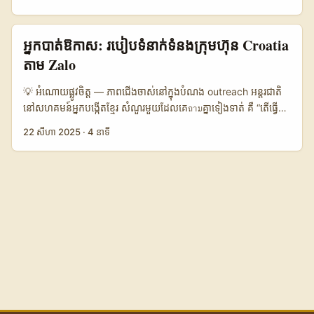
ដូចជាការបញ្ចូល Hulu ទុកក្នុង account ទូទាំងតំបន់)។ បន្ថែមទៀត, ផ្នែក
ស្រួលព្រមទាំងអាច scale បាន។ មិនមែនម៉ាកទាំងអស់នឹងឆ្លើយតបទៅនឹង
influencer programs ទាក់ទងនឹង AI និង automation កំពុងផ្លាស់ប្តូរ
DM របស់អ្នកទេ — និងនៅទីនេះគឺជាបច្ចេកទេសដែលអ្នកធ្វើបាន ពីរៀបចំ​
outreach—ទស្សនៈនេះមានការពិចារណា​នៅក្នុងវិចារណៈពី Zephyrnet
សូម្បីតែល្អក្នុង 48 ម៉ោងដើម្បីទទួលឱកាសពេញទំហឹង។ សង្ខេបខ្លី៖ - ចង់
អ្នកបាត់ឱកាស: របៀបទំនាក់ទំនងក្រុមហ៊ុន Croatia
អំពី AI-driven influencer programs ដែលលើកឡើងពីអត្ថប្រយោជន៍
targeted — ចេះចែកចំណែកម៉ាកដែលមាន interest ទៅនឹង
តាម Zalo
និងហានិភ័យសេដ្ឋកិច្ចនៃជម្រើសបែបនេះ។ ...
wellness, spa, boutique fitness, nutraceuticals, និង B2B
DMCs (Destination Management Companies) ដែលធ្វើ deal
💡 អំណោយផ្លូវចិត្ត — ភាពជើងចាស់នៅក្នុងបំណង outreach អន្ដរជាតិ
ជាមួយ travel agents និង travel trade។ - មាន social proof —
នៅសហគមន៍អ្នកបង្កើតខ្មែរ សំណួរមួយដែលគេถามគ្នាទៀងទាត់ គឺ “តើធ្វើដូច
បង្ហាញ case study ឬ micro-campaign results (reach, swipe-
ម្តេចដើម្បីទាក់ទងក្រុមហ៊ុននៅ Croatia តាម Zalo ដើម្បីចូលរួមនឹងក្រុម
22 សីហា 2025
·
4 នាទី
ups, conversions) ។ - ចេះប្រើ tools — Snapchat public
ហ៊ុនក្នុងហ_campaign សុខភាព/wellness?” — ហើយវាមិនមែន
profile, Spotlight clips, AR Lens samples, និង Snap Ads
គ្រាន់តែសំណួរប្រកបដោយទំនើបទេ។ វាពាក់ព័ន្ធនឹងកត្តា 3 ធំ៖ តម្លៃប្រភេទ
creative specs។ ...
(value prop) សម្រាប់ក្រុមហ៊ុន Croatia, របៀបទំនាក់ទំនងដែលត្រឹមត្រូវ
(channel fit), និងវិធីសាស្ត្រដែលបង្កើន conversion ពីការពិភាក្សាទៅ
កាន់កិច្ចសន្យាពិតប្រាកដ។ នៅទីនេះខ្ញុំនឹងបង្ហាញយុទ្ធសាស្ត្រអនុវត្តន៍ទៅអ្នក៖
ពីការស្រាវជ្រាវ initial រហូតដល់ស្គ្រីប outreach ល្អៗ, រឿង negotiation
រយៈពេលខ្លី, និង KPI មូលដ្ឋានដែលគួរតែដាក់វិញ្ញាបនបត្រ។ ខ្ញុំដកស្រង់
មុខងារចម្បងពីការផ្សព្វផ្សាយឧទាហរណ៍ Zolo ដែលប្រើ digital-first,
influencer activations និង conversion-focused pages ដើម្បី
បង្កើនការលក់ (យោងពី Zolo Label press release) ហើយក៏យក
ទស្សនាវដ្ដីថ្មីៗអំពីការរីកចម្រើនទីផ្សារដោយសារ social media ដែលបាន