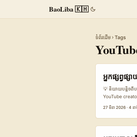
BaoLiba 🇰🇭
ទំព័រដើម
Tags
YouTub
អ្នកផ្សព្វផ្
💡 និយាយបន្តិចពីបញ
YouTube creators
ត្រឹមត្រូវ សហការីល
27 មីនា 2026
·
4 នាទ
រហ័សក្នុងសេដ្ឋកិ
potential» និង c
ខ្លួន (Semana)។ ស
checklists សុទ្ធស