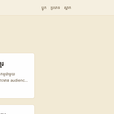
ប្លុក
ប្រភេទ
ស្លាក
ែរ
ជកម្មជាមួយ
rនោះមាន audience
ចម្រើនយ៉ាងឆាប់
ឡុំប៊ី «មាន
s monetize អាជីព
ារ ឧបករណ៍ និង
ric Option A