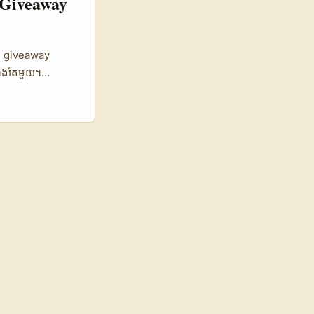
់ Giveaway
on 12% 8% 9% 💰
តារាងខាងលើបង្ហាញ
on A (YouTube-
សាយ giveaway
resence),
ជាងតែមួយ។
 CPM / fixed-fee
aign របស់អ្នកមាន
verify។ ...
ព័ត៌មានសាធារណៈពី
កម្ពុជា។ ចំណុច
ាន engagement និង
encers ជាជម្រើស
ators 📈 🧩
📺 Avg Video
r Giveaway
reators
ent ល្អ និង
សតាម KPI: brand-