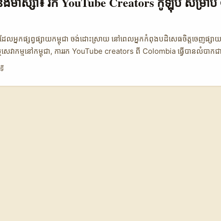
និងម៉ាស្សា៖ រក YouTube Creators កូឡុំប៊ី សម្រាប
 C 👥 Monthly Active 1.200.000 800.000 1.000.000 📈 Conversi
SD) 1.200 800 950 🕒 Avg Lead Time 2 សប្តាហ៍ 1 សប្តាហ៍ 3 សប្តាហ៍ 
ញរវាងត្រីមួយប្រភេទចុងក្រោយដែល advertisers អាចប្រើជា proxy — Opti
ាដែលអ្នកផ្សព្វផ្សាយកម្ពុជា ចង់ដោះស្រាយ នៅពេលអ្នកកំពុងបដិសេធចិត្តចេញផ្
an creators), Option B (TikTok-native creators with YouTube p
េវាកម្មនៅកម្ពុជា, ការរក YouTube creators ពី Colombia ធ្វើបានលំបាក
-platform creators). ចំណុចចម្បង៖ YouTube-native creators ខ្លះមាន
ើអ្នកគួរប្រើ macro-star ឬ micro-influencer? តើវិធីណាដែលធ្វើឲ្យ camp
ទី
តែ conversion rate និង lead time អាចល្អប្រសើរពេលមាន audience fit ដែលបាន
ួលការចូលរួមពី creator មិនស្គាល់? អត្ថបទនេះបង្កើតពីការគ្រប់គ្រងពហុ-ផ្នែក: 
ិងការពិចារណា trending news, ផ្គុំជាមានដៃគូជាក់ស្តែងសម្រាប់អ្នកផ្សព្វផ្សាយ
uencers មិនចាំបាច់មានអ្នក follow ច្រើនទេដើម្បីធ្វើឲ្យ giveaway ទទួលប
ិយាយតាម Winnipeg Free Press reference ដែលពិចារណា micro-influ
ាប់ brands ។ 📊 Snapshot ទិន្នន័យ: ប្រៀបធៀប Option សម្រាប់ស្វែងរក Cre
 Option B Option C 👥 Monthly Active 250.000 85.000 450.000 
.500 80.000 💬 Engagement Rate 6.2% 9.8% 4.1% 💸 Avg Fee pe
SD 4.500 USD តារាងខាងលើបង្ហាញ trade-off ចម្បង: Option A (ក្រុម c
្សនិកជន និង views ខ្ពស់, Option B (micro-influencers) ផ្តល់ engagem
n C (macro/star) ទទួលបាន audience ទូលំទូលាយ ប៉ុន្តែថ្លៃច្រើន។ ជ្រើសរើ
A, conversion ឬ lead-gen → B។ ...