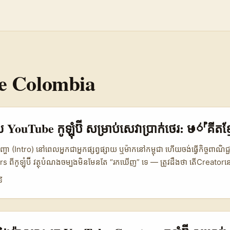
e Colombia
សាយ YouTube កូឡុំប៊ី សម្រាប់សេវាប្រាក់ថេរ: មාර්គីតខ្ម
្ហា (Intro) នៅពេលអ្នកជាអ្នកផ្សព្វផ្សាយ ឬម៉ាកនៅកម្ពុជា ហើយចង់ធ្វើកិច្ចពាណិជ្
 ពីកូឡុំប៊ី វត្ថុបំណងចម្បងមិនមែនតែ “រកឃើញ” ទេ — ត្រូវដឹងថា តើCreato
្អ និងអាចសម្រេច ROI ជាក់ច្បាស់ក្រោមស្តង់ដារ fixed-fee ឬអត់។ កូឡុំប៊ីកំពុងរីក
ី
ច្ចអ្នកបង្កើត—Lina Cáceres ដែលអាចមកពីអត្ថបទនៅ Semana បានលើកឡើងថា កូ
reators ច្រើនកើនឡើង, និងប្លង់ដigitaលដូចជា Hotmart កំពុងជួយ creator
ម្រាប់អ្នកកម្ពុជាដែលចង់ធ្វើការដែលទាក់ទាញ results — អត្ថបទនេះផ្តល់ផែនក
ឹងប្រាកដច្បាស់៕ 📊 សេចក្តីសង្ខេបទិន្នន័យ (Data Snapshot Table) 🧩 Met