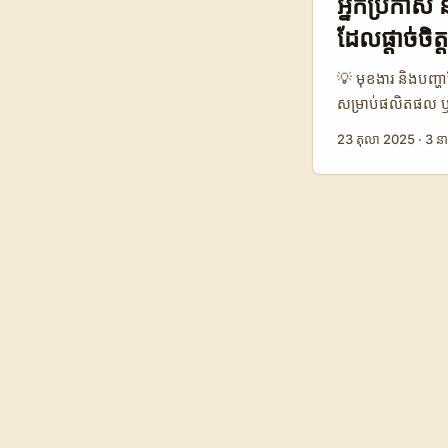
អ្នកប្រកាស 
Option B Option
ដែលផ្តាច់ចិត្ត
Avg Fixed Fee (U
ការប្រៀបធៀបសាមញ្
💡 មុខងារ និងបញ្ហ
focused Colombi
សម្រាប់ផលិតផល ឬស
Option C (Multi
សំណួរលេខមួយគឺ: ត
23 តុលា 2025
·
3 នា
ខ្ពស់បន្តិច ប៉ុន្
ROI ខ្ពស់ បើអ្នកទទ
សៀវភៅផ្សព្វផ្សាយ ន
ចម្បង: micro-infl
conversion — ន
ប្រកួតប្រជែងសម្រ
Metric Option A
Views 40.000 6
1.200 USD 350 U
អធិបតេយ្យ) មានទស
ថ្លៃសមរម្យ, Optio
awareness → C/