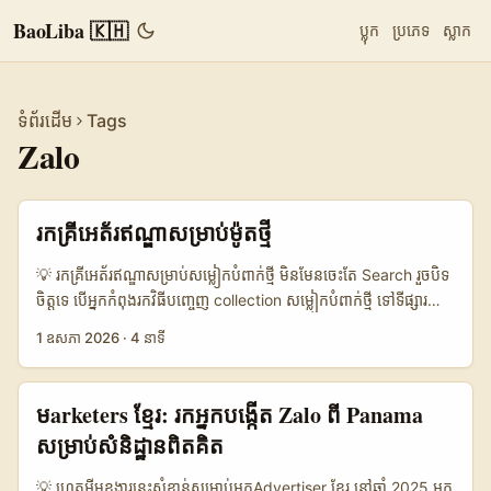
BaoLiba 🇰🇭
ប្លុក
ប្រភេទ
ស្លាក
ទំព័រដើម
Tags
Zalo
រកគ្រីអេត័រឥណ្ឌាសម្រាប់ម៉ូតថ្មី
💡 រកគ្រីអេត័រឥណ្ឌាសម្រាប់សម្លៀកបំពាក់ថ្មី មិនមែនចេះតែ Search រួចបិទ
ចិត្តទេ បើអ្នកកំពុងរកវិធីបញ្ចេញ collection សម្លៀកបំពាក់ថ្មី ទៅទីផ្សារ
ឥណ្ឌា តែចង់ឲ្យវាមានរាង “លក់បាន” មែនទែន មិនមែនត្រឹមលោត view
1 ឧសភា 2026
·
4 នាទី
នោះទេ — ចំណុចសំខាន់គឺ រក creator ឲ្យត្រូវ scene។ សព្វថ្ងៃ
audience មើល content មួយភ្លែតរួចសម្រេចចិត្តលឿនណាស់។ បើ
creator មិន fit style, vibe, ឬប្រភេទអ្នកទិញទេ ទោះអាវស្អាតប៉ុណ្ណាក៏
មarketers ខ្មែរ: រកអ្នកបង្កើត Zalo ពី Panama
អាចជាប់ស្ងាត់បានដែរ។ ព័ត៌មានថ្មីៗពី Meta បង្ហាញច្បាស់ថា creator
សម្រាប់សំនិដ្ឋានពិតគិត
content កំពុងក្លាយជាបណ្តាញលក់ថ្មី។ ដូចដែល Meta ប្រកាសពី Reels
shoppable links និងការឲ្យ business បញ្ជូន product catalog ទៅ
💡 ហេតុអ្វីមុខងារនេះសំខាន់សម្រាប់អ្នកAdvertiser ខ្មែរ នៅឆ្នាំ 2025 អ្នក