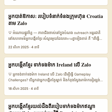
ប្រសិនបើគោលដៅគឺ ‘Netherlands’ ការរកអ្នកបង្កើតដែលនៅទីនោះ និង
ស្ទូច verify និងមានសេវាច្រើន។ Direct Zalo Outreach មានតម្លៃទាប
playbook ដើម្បីជ្រើសរើស និង pitch creators នៅ Spain ។ ...
ភាសា/វប្បធម៌ដូចជាផ្ទាល់មួយអាចបន្ថែមកំលាំងស្មោះត្រង់ និង
ប៉ុន្តែក៏មានកម្រិត verification និង compliance risk ខ្ពស់។ Creator
conversion បានច្រើនជាងការផ្សព្វផ្សាយពីខាងក្រៅ។ ក្នុងអត្ថបទនេះខ្ញុំនឹង
networks (ឧ. agencies ឬ marketplace) ស្ថិតនៅកណ្តាល និងល្អ
អ្នកបាត់ឱកាស: របៀបទំនាក់ទំនងក្រុមហ៊ុន Croatia
បង្ហាញពីយុទ្ធសាស្ត្រត្រឹមត្រូវ — តាមជំហានពហុវិធី (Zalo diaspora
សម្រាប់គម្រោងដែលចង់ទិញការត្រួតពិនិត្យនិងសេវាកម្មពេញលេញ។ ...
តាម Zalo
groups, BaoLiba marketplace, Creator collaboration, និងការ
ត្រួតពិនិត្យសុវត្ថិភាព) — ផ្តល់ឧទាហរណ៍ពិតពីជំនួបសហសិទ្ធិក្នុងកម្ម
💡 អំណោយផ្លូវចិត្ត — ភាពជើងចាស់នៅក្នុងបំណង outreach អន្ដរជាតិ
វិធីសកល និងករណីជាក់លាក់ដែលដោះស្រាយប្រថាក់ពេលអ្នកធ្វើ
នៅសហគមន៍អ្នកបង្កើតខ្មែរ សំណួរមួយដែលគេถามគ្នាទៀងទាត់ គឺ “តើធ្វើដូច
outreach ចំពោះ Netherlands-based creators។ ខ្ញុំចង់ឲ្យអ្នកចប់
ម្តេចដើម្បីទាក់ទងក្រុមហ៊ុននៅ Croatia តាម Zalo ដើម្បីចូលរួមនឹងក្រុម
22 សីហា 2025
·
4 នាទី
ការសម្លឹងមើលក្នុងចង្កេះ — ទាញយកសាច់ញាតិ local, ជំនាញភាសា, និង
ហ៊ុនក្នុងហ_campaign សុខភាព/wellness?” — ហើយវាមិនមែន
trust signals ដែលធ្វើឲ្យ city guide របស់អ្នកមានភាព authentic និង
គ្រាន់តែសំណួរប្រកបដោយទំនើបទេ។ វាពាក់ព័ន្ធនឹងកត្តា 3 ធំ៖ តម្លៃប្រភេទ
viral ជាងមុន។ ជាការណែនាំដំបូង — សូមចំណាំពីពត៌មានថ្មីៗដែលពាក់
(value prop) សម្រាប់ក្រុមហ៊ុន Croatia, របៀបទំនាក់ទំនងដែលត្រឹមត្រូវ
អ្នកបង្កើតខ្មែរ ទាក់ទងម៉ាក Ireland លើ Zalo
ព័ន្ធ៖ ព័ត៌មានពី cafef បានរាយការណ៍អំពីការព្រមានទាក់ទងនឹងការប្រើ
(channel fit), និងវិធីសាស្ត្រដែលបង្កើន conversion ពីការពិភាក្សាទៅ
ប្រាស់ AI និងការបង្កើតរូបភាពមិនពិតលើ Zalo, TikTok និង Facebook
កាន់កិច្ចសន្យាពិតប្រាកដ។ នៅទីនេះខ្ញុំនឹងបង្ហាញយុទ្ធសាស្ត្រអនុវត្តន៍ទៅអ្នក៖
💡 អ្នកចង់ទាក់ទងម៉ាក Ireland លើ Zalo ដើម្បីធ្វើ Gameplay
(cafef, 2025-09-01) — ចំណុចនេះបង្ហាញថា សុវត្ថិភាពនិងច្បាប់ឯកា
ពីការស្រាវជ្រាវ initial រហូតដល់ស្គ្រីប outreach ល្អៗ, រឿង negotiation
Challenges? បើអ្នកជាអ្នកបង្កើតខ្មែរម្នាក់ និងកំពុងស្វែងរកម៉ាកអៀរឡង់
ព័ត៌មានគឺសំខាន់ពេលប្រើសារ/រូបភាពប្រែប្រួលក្នុងកិច្ចសហការជាមួយអ្នក
រយៈពេលខ្លី, និង KPI មូលដ្ឋានដែលគួរតែដាក់វិញ្ញាបនបត្រ។ ខ្ញុំដកស្រង់
(Ireland brands) ដើម្បីធ្វើ collaboration សម្រាប់ gameplay
បង្កើតជារូបី។ ការយល់ដឹងពីនេះជាចំណុចសំខាន់ក្នុង onboarding និង
18 សីហា 2025
·
4 នាទី
មុខងារចម្បងពីការផ្សព្វផ្សាយឧទាហរណ៍ Zolo ដែលប្រើ digital-first,
challenges — អោយខ្ញុំប្រាប់ថា អ្នកមកត្រឹមទីត្រឹម។ ក្លឹបម៉ាកអៀរឡង់
contract។ ...
influencer activations និង conversion-focused pages ដើម្បី
Right ឥឡូវនេះកំពុងមានចំណាប់អារម្មណ៍ចំពោះការងារបែបចលនា
បង្កើនការលក់ (យោងពី Zolo Label press release) ហើយក៏យក
(flexible working) និងការជួញដូរសិចស៊ីលថ្មីៗ — តាម LinkedIn
អ្នកបង្កើតខ្មែរយល់ដឹងពីរបៀបទាក់ទងម៉ាកឥណ្ឌា
ទស្សនាវដ្ដីថ្មីៗអំពីការរីកចម្រើនទីផ្សារដោយសារ social media ដែលបាន
data (LinkedIn) ដែលបានចេញផ្សាយកន្លងមក, មានសញ្ញាថា Ireland