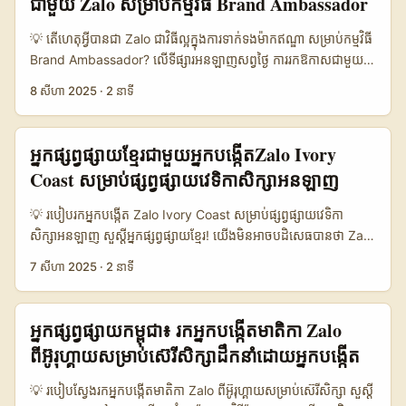
ជាមួយ Zalo សម្រាប់កម្មវិធី Brand Ambassador
សិក្សា (យោង openPR) និងការប្រើ AI-marketing សម្រាប់ scaling
កំពុងតែធ្វើជាកន្លែងដែលមានការចាប់អារម្មណ៍ខ្ពស់សម្រាប់ការជ្រើសរើស
(យោង MENAFN) ទៅលើផែនការអ្នក។ ...
តំបន់កិច្ចការ Online និង hybrid roles។ នេះមានន័យថា ម៉ាកក្នុង
💡 តើហេតុអ្វីបានជា Zalo ជាវិធីល្អក្នុងការទាក់ទងម៉ាកឥណ្ឌា សម្រាប់កម្មវិធី
Ireland កាន់តែលេចឆាប់ទៅរកក្រុមអ្នកប្រើប្រាស់ថ្មីៗ និងស្រឡាញ់សហការ
Brand Ambassador? លើទីផ្សារអនឡាញសព្វថ្ងៃ ការរកឱកាសជាមួយ
ជាមួយ creators ថ្មីៗ។ សំណួរដែលត្រូវកើតឡើង៖ តើ Zalo គឺជា
ម៉ាកចំរូងប្រទេសគឺមិនមែនរឿងងាយស្រួលទេ។ ជាពិសេស សម្រាប់អ្នកបង្កើត
8 សីហា 2025
·
2 នាទី
ឧបករណ៍សមរម្យសម្រាប់រកម៉ាក Ireland? តើផ្នែក outreach ល្អបំផុតគឺ
ខ្មែរដែលចង់ចូលរួមកម្មវិធី Brand Ambassador ជាមួយម៉ាកឥណ្ឌា
LinkedIn ឬ Email? និងតើអ្នកបង្កើតខ្មែរយើងគួរតែខ្វះអ្វីដើម្បីឈ្នះការ
តាមរយៈ Zalo ដែលជាប្រព័ន្ធសង្គម និងកម្មវិធីសារ​ដ៏ពេញនិយមនៅតំបន់
សហការ gameplay challenge? អត្ថបទនេះនឹងផ្តល់ផែនការ ឆ្មាំៗ
អាស៊ីអាគ្នេយ៍។ Zalo កំពុងតែជួយបង្កើតនូវកន្លែងសម្រាប់ម៉ាកនានា ដើម្បីរក
អ្នកផ្សព្វផ្សាយខ្មែរជាមួយអ្នកបង្កើតZalo Ivory
(practical steps), template messages គំរូ, និងចំណេះដឹងលើមូល
អ្នកតំណាងម៉ាកដែលមានភាពទាក់ទាញ និងមានសមត្ថភាពចែករំលែកមាតិកា
Coast សម្រាប់ផ្សព្វផ្សាយវេទិកាសិក្សាអនឡាញ
ដ្ឋានព័ត៌មានពី LinkedIn និង BusinessPlus ដែលយើងប្រើជា
ដែលផ្គូរផ្គងនឹងទំនិញ និងសេវាកម្មរបស់ពួកគេ។ តាមការស្រាវជ្រាវពីក្រុមហ៊ុន
reference — ដើម្បីជួយអ្នករៀបចំ pitch ដែលម៉ាកអៀរឡង់នឹងចាប់
ផ្សព្វផ្សាយឌីជីថល Betasaurus និងម៉ាក Zolo Label ដែលបានប្រើ
💡 របៀបរកអ្នកបង្កើត Zalo Ivory Coast សម្រាប់ផ្សព្វផ្សាយវេទិកា
អារម្មណ៍។ ...
ប្រាស់ Instagram និង WhatsApp Commerce ជាឧទាហរណ៍
សិក្សាអនឡាញ សួស្ដីអ្នកផ្សព្វផ្សាយខ្មែរ! យើងមិនអាចបដិសេធបានថា Zalo
សមត្ថភាពក្នុងការបង្កើតសហគមន៍ និងការផ្សព្វផ្សាយតាមប្រព័ន្ធឌីជីថល គឺជា
កំពុងក្លាយជាវេទិកាសង្គមមួយដែលមានភាពពេញនិយមខ្លាំងនៅក្នុងតំបន់
7 សីហា 2025
·
2 នាទី
គន្លងសំខាន់ក្នុងការបង្កើតការទាក់ទងជោគជ័យ។ បន្ថែមពីនេះ ការប្រើប្រាស់
អាស៊ីអាគ្នេយ៍ ហើយឥឡូវនេះ វាក៏កំពុងតែរីកចម្រើនទៅកាន់ទីផ្សារអាហ្វ្រិក
Zalo Mini App ដូចជា “CADIVI Kết Nối” ដែលទើបតែចេញផ្សាយថ្មីៗ
ផងដែរ ដោយមានអ្នកប្រើប្រាស់កើនឡើងយ៉ាងឆាប់រហ័សនៅ Ivory
នេះ ក៏បង្ហាញពីសក្តានុពលនៃការបង្កើតកម្មវិធីតូចៗក្នុង Zalo ដើម្បីបង្កើត
Coast។ បើអ្នកកំពុងស្វែងរកវិធីដើម្បីចូលរួមផ្សព្វផ្សាយវេទិកាសិក្សាអនឡាញ
អ្នកផ្សព្វផ្សាយកម្ពុជា៖ រកអ្នកបង្កើតមាតិកា Zalo
ក្រុមហ៊ុន ឬសហគមន៍ជាក់លាក់បានយ៉ាងមានប្រសិទ្ធភាព។ សម្រាប់អ្នក
របស់អ្នក តាមរយៈបណ្តាញសង្គមដែលមានអ្នកទស្សនាមិនតិចទេនៅ Ivory
ពីអ៊ូរុហ្គាយសម្រាប់ស៊េរីសិក្សាដឹកនាំដោយអ្នកបង្កើត
បង្កើតខ្មែរដែលចង់ចូលរួមកម្មវិធី Brand Ambassador នេះ គួរតែមានការ
Coast, នោះអ្នកបានមកមកត្រឹមត្រូវហើយ។ នៅក្នុងអត្ថបទនេះ ខ្ញុំចង់
យល់ដឹងល្អចំពោះបច្ចេកទេស និងបែបផែនក្នុងការប្រើប្រាស់ Zalo ដើម្បី
ចែករំលែកពីវិធីសាស្រ្តពិសេសៗ និងឧបករណ៍អាចជួយអ្នកបង្កើតការតភ្ជាប់
💡 របៀបស្វែងរកអ្នកបង្កើតមាតិកា Zalo ពីអ៊ូរុហ្គាយសម្រាប់ស៊េរីសិក្សា សួស្តី
បង្កើតការតភ្ជាប់ជាមួយម៉ាកឥណ្ឌា។ 📊 តារាងប្រៀបធៀប៖ Zalo ជាមួយ
ជាមួយអ្នកបង្កើតមាតិកា Zalo នៅ Ivory Coast ដើម្បីបង្កើនការទស្សនា