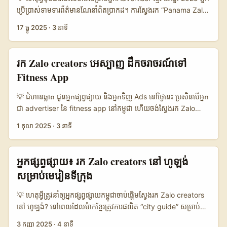
creator បាននៅប្រទេស 22 រួមទាំងឥណ្ឌា វាប្រែជាសញ្ញាថា “ការរក
ប្រើប្រាស់ទាមទារព័ត៌មានណែនាំពិតប្រាកដ។ ការស្វែងរក “Panama Zalo
creator” មិនមែនសម្រាប់ reach ទេ ប៉ុន្តែសម្រាប់ purchase intent
creators” មិនមែនគ្រាន់តែស្វែងរកអ្នកឈ្មោះទេ — វាជាការស្វែងរកអ្នក
17 ធ្នូ 2025
·
3 នាទី
ផ្ទាល់។ Meanwhile, Adweek ក៏រាយការណ៍ពីរបៀបដែល brands ចាប់
ដែលអាចផ្គត់ផ្គង់รีវិួវអស្ចារ្យ ទាក់ទាញហើយទំនុកចិត្តបាន។ MENAFN
ផ្តើមធ្វើ creator-brand matchmaking តាម event speed-
បានរាយការណ៍ថា TikTok កំពុងដឹកនាំទ្រឹស្តីថ្មីក្នុងការ​បង្កើតមាតិកាដែល
dating ដើម្បីឲ្យ match លឿន និងមានគុណភាព។ ...
“ចងភ្នែកអារម្មណ៍ វប្បធម៌ និងបច្ចេកវិទ្យា” (សូម្បីតែក្នុង Latin America)
រក Zalo creators អេស្បាញ ដឹកចរាចរណ៍ទៅ
— នេះបង្ហាញថា authenticity ជាចុងស្នូល។ នៅខណៈពេលដែល Zalo
Fitness App
គឺជាប្រព័ន្ធសារជាផ្លូវការសំខាន់សម្រាប់កម្ពុជា ប៉ុន្តែនៅ Latin America (រួម
ទាំង Panama) តំបន់កម្រិតប្រើប្រាស់និងចលនាសង្គមផ្សេងទៀតជាច្រើន។
💡 ជំហាន​ឆ្លាត ជូន​អ្នក​ផ្សព្វផ្សាយ និង​អ្នក​ទិញ Ads នៅ​ថ្ងៃនេះ ប្រសិនបើ​អ្នក
ដូច្នេះអ្នកAdvertiser ត្រូវអាច “ភ្ជាប់” និងប្ដូរទៅកាន់ប្រព័ន្ធដែលក្រៅ Zalo
ជា advertiser នៃ fitness app នៅ​កម្ពុជា ហើយ​ចង់​ស្វែងរក Zalo
ប្រែប្រួលទំរង់ស្នាដៃ — ហើយដោះស្រាយពីចីវិតនៃអ្នកបង្កើតផ្ទាល់។ នៅខាង
creators ពីអេស្បាញ (Spain) ដើម្បីបញ្ជូន​ចរាចរណ៍​ត្រឹមត្រូវ — អ្នកត្រូវ
1 តុលា 2025
·
3 នាទី
ក្រោមខ្ញុំនឹងផ្តល់ផែនការ​ធ្វើបានពិត (playbook) — ពីកន្លែងស្វែងរក, ការ
ដឹងពី mix នៃ localization, ការបញ្ជាក់ identity, និង KPI ស្ដង់ដារ។
ត្រួតពិនិត្យ, ដល់ការប្រាស្រ័យទាក់ទង និងវិធានការពារ។ 📊 ការបង្ហាញ
ការសន្សំចំណង់ដូចជា CPM ទាប តែ conversion ខ្សោយ ​អាចធ្វើឲ្យ
ទិន្នន័យ (Data Snapshot) 🧩 Metric Direct Zalo Outreach
campaign ជាប់ទឹកដោះ។ សម្រាប់ context: ការប្រមូលចំណេះដឹងពី
អ្នកផ្សព្វផ្សាយ៖ រក Zalo creators នៅ ហូឡង់
Regional Platforms Creator Networks 👥 Monthly Active —
Creator Week និងកម្មវិធីពិព័រណ៍ស្ដីពី wellness និង fitness
សម្រាប់មេរៀនទីក្រុង
1.200.000 800.000 📈 Likely Engagement 6% 14% 9% 💬
(ឧទាហរណ៍—សកម្មភាព Creator Fan Wellness និង Creator
Verification Ease Low High Medium 💰 Typical Fee Range
Academy) បង្ហាញថា ការដាក់បង្ហាញ offline + online ជាមួយក្រុម
💡 ហេតុ​អ្វីត្រូវនាំឲ្យអ្នកផ្សព្វផ្សាយកម្ពុជា​ចាប់ផ្តើមស្វែងរក Zalo creators
$50–$300 $200–$1.500 $150–$700 🛡️ Compliance Risk
kreator ដែលមានទស្សនៈ​សុខភាព​អាចបង្កើន engagement បានយ៉ាង
នៅ ហូឡង់? នៅពេលដែលម៉ាកខ្មែរត្រូវការផលិត “city guide” សម្រាប់
Medium Low Low តាមតារាងខាងលើ៖ ប្រព័ន្ធតំបន់ (Regional
ច្រើន។ ដូចដែល Nicole Laeno និងការផ្សព្វផ្សាយ event បង្ហាញជា
ភ្ញៀវទេសចរណ៍ ឬសម្រាប់បង្ហាញទីក្រុងដោយមនុស្សក្នុងស្រុក — តែ
Platforms) ផ្តល់reach និង engagement ខ្ពស់ជាង ដោយងាយស្រួល
3 កញ្ញា 2025
·
4 នាទី
ករណីសម្រេច (យោងពី Reference Content) — បរិបទនេះអាចប្រើជា